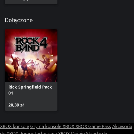
Dołączone
Rick Springfield Pack
01
20,39 zł
XBOX konsole
Gry na konsole XBOX
XBOX Game Pass
Akcesoria
do XBOX
Pomoc techniczna XBOX
Opinie
Standardy