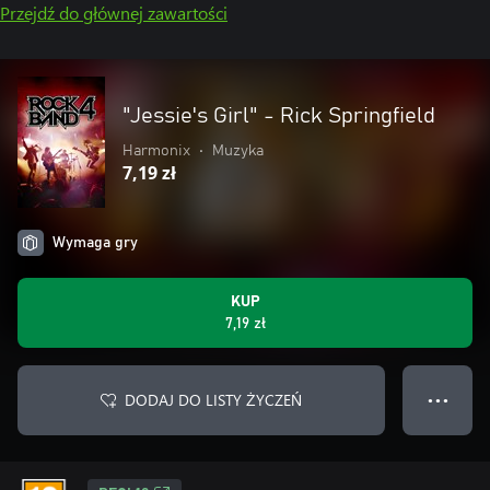
Przejdź do głównej zawartości
"Jessie's Girl" - Rick Springfield
Harmonix
•
Muzyka
7,19 zł
Wymaga gry
KUP
7,19 zł
DODAJ DO LISTY ŻYCZEŃ
● ● ●