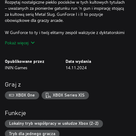
Rozpętaj nostalgiczne piekło pocisków w tych kultowych tytułach
– uważanych za pionierów gatunku run ‘n gun i inspirację stojącą
za kultową serią Metal Slug. GunForce I i II to pozycje
obowiązkowe dla graczy arcade.
W GunForce to ty i twój elitarny zespół walczycie z dyktatorskimi
siłami zbrojnymi „R Nation”. Biegaj, strzelaj i niszcz wszystko
Pokaż więcej
przed sobą na 6 intensywnych poziomach, korzystając z bogatej
kolekcji uzbrojenia, a także maszynerii powietrznej i naziemnej,
aby zniszczyć siły wroga. A co jest najlepsze? Ta kolekcja zawiera
Opublikowane przez
Data wydania
zarówno wersję gry Arcade, jak i Super Nintendo, co zapewnia
ININ Games
14.11.2024
podwójną zabawę i podwójną ilość broni!
GunForce II to ostatnia gra arcade IREM. Rozległe etapy.
Graj z
Różnorodni wrogowie. Więcej broni i więcej zabawy! Jedną z
unikalnych cech tej gry jest mechanizm podwójnego uzbrojenia,
XBOX One
XBOX Series X|S
umożliwiający jednoczesne używanie blastera i zebranej specjalnej
broni. Nie musisz już wybierać – czas uwolnić salwę ognia!
Funkcje
Te trzy tytuły to absolutna klasyka i pozycje obowiązkowe dla
fanów gier akcji ze starej szkoły. Więc usiądź wygodnie, naciśnij
Lokalny tryb współpracy w usłudze Xbox (2-2)
przycisk „play” i ciesz się nostalgiczną zabawą, grając w te kultowe
Tryb dla jednego gracza
klasyki od IREM!