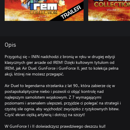
Opis
Przygotuj się – ININ nadchodzi z bronią w ręku w drugiej edycji
klasycznych gier arcade od IREM! Dzięki kultowym tytułom od
IREM, jak Air Duel, GunForce i GunForce II, jest to kolekcja pełna
akcji, której nie możesz przegapić.
Air Duel to legendarna strzelanka z lat 90., która zabierze cię w
postapokaliptyczne niebo i pozwoli ci objąć kontrolę nad
najlepszym samolotem wojskowym. Z 7 wymagającymi
poziomami i arsenałem ulepszeń, przyjdzie ci polegać na strategii i
czystej sile ognia, aby wyjchodzić zwycięsko z ryzykownych bitew.
Czyść ekran ciężką artylerią i dotrzyj na szczyt!
W GunForce I i II doświadczysz prawdziwego deszczu kul!