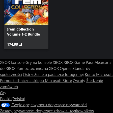
Irem Collection
Volume 1-2 Bundle
174,99 zł
XBOX konsole
Gry na konsole XBOX
XBOX Game Pass
Akcesoria
do XBOX
Pomoc techniczna XBOX
Opinie
Standardy
społeczności
Ostrzeżenie o padaczce fotogennej
Konto Microsoft
Pomoc techniczna sklepu Microsoft Store
Zwroty
Śledzenie
zamówień
Gry
Polski (Polska)
Twoje opcje wyboru dotyczące prywatności
Zasady prywatności dotyczące zdrowia użytkowników