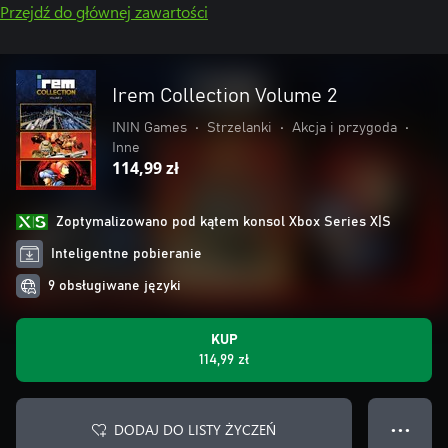
Przejdź do głównej zawartości
Irem Collection Volume 2
ININ Games
•
Strzelanki
•
Akcja i przygoda
•
Inne
114,99 zł
Zoptymalizowano pod kątem konsol Xbox Series X|S
Inteligentne pobieranie
9 obsługiwane języki
KUP
114,99 zł
DODAJ DO LISTY ŻYCZEŃ
● ● ●