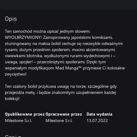
Opis
Ten samochód można opisać jednym słowem:
WYOLBRZYMIONY! Zainspirowany japońskimi komiksami,
stuningowany na maksa bolid cechuje się niezwykle odważnymi
rysami, dużym przednim spoilerem, mocno akcentowanymi
owiewkami błotnika, wydłużonymi rurami wydechowymi i –
uwaga, spojler! – przerośniętymi spoilerami. Dzięki tym
wspaniałym modyfikacjom Mad Manga™ przyniesie Ci kolosalne
zwycięstwo!
Ten szalony bolid przykuwa uwagę na torze, szczególnie gdy
przejeżdża metę, i będzie znakomitym uzupełnieniem każdej
kolekcji!
Opublikowane przez
Opracowane przez
Data wydania
Milestone S.r.l.
Milestone S.r.l.
13.07.2022