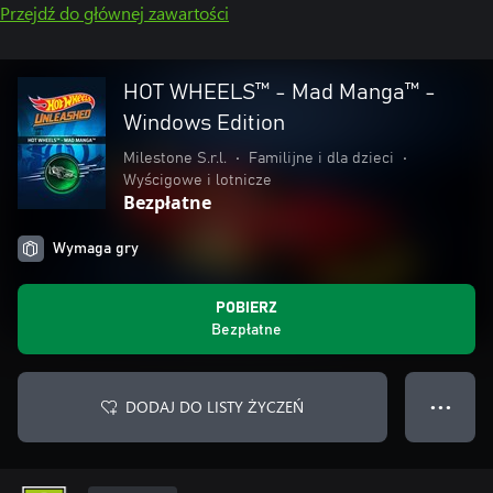
Przejdź do głównej zawartości
HOT WHEELS™ - Mad Manga™ -
Windows Edition
Milestone S.r.l.
•
Familijne i dla dzieci
•
Wyścigowe i lotnicze
Bezpłatne
Wymaga gry
POBIERZ
Bezpłatne
DODAJ DO LISTY ŻYCZEŃ
● ● ●