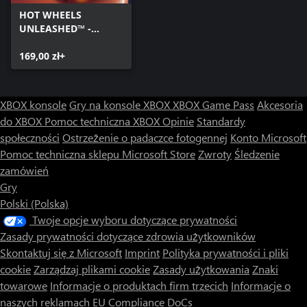
HOT WHEELS
UNLEASHED™ -
Windows Edition
169,00 zł+
XBOX konsole
Gry na konsole XBOX
XBOX Game Pass
Akcesoria
do XBOX
Pomoc techniczna XBOX
Opinie
Standardy
społeczności
Ostrzeżenie o padaczce fotogennej
Konto Microsoft
Pomoc techniczna sklepu Microsoft Store
Zwroty
Śledzenie
zamówień
Gry
Polski (Polska)
Twoje opcje wyboru dotyczące prywatności
Zasady prywatności dotyczące zdrowia użytkowników
Skontaktuj się z Microsoft
Imprint
Polityka prywatności i pliki
cookie
Zarządzaj plikami cookie
Zasady użytkowania
Znaki
towarowe
Informacje o produktach firm trzecich
Informacje o
naszych reklamach
EU Compliance DoCs