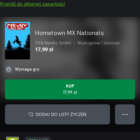
Przejdź do głównej zawartości
Hometown MX Nationals
THQ Nordic GmbH
•
Wyścigowe i lotnicze
17,99 zł
Wymaga gry
KUP
17,99 zł
DODAJ DO LISTY ŻYCZEŃ
● ● ●