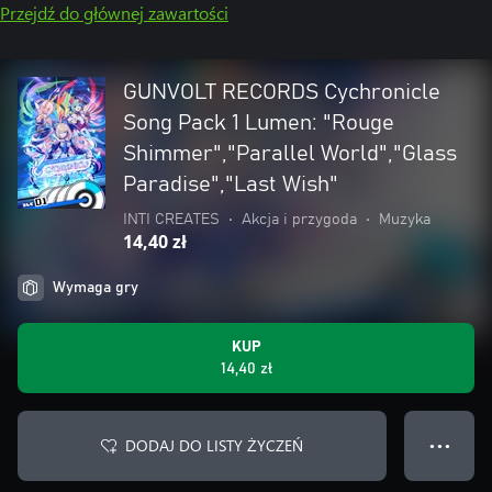
Przejdź do głównej zawartości
GUNVOLT RECORDS Cychronicle
Song Pack 1 Lumen: "Rouge
Shimmer","Parallel World","Glass
Paradise","Last Wish"
INTI CREATES
•
Akcja i przygoda
•
Muzyka
14,40 zł
Wymaga gry
KUP
14,40 zł
DODAJ DO LISTY ŻYCZEŃ
● ● ●