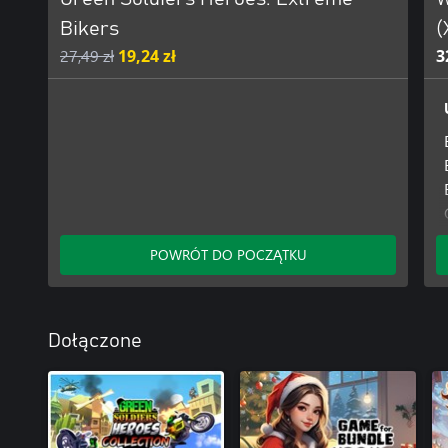
Bikers
(
27,49 zł
19,24 zł
3
POWRÓT DO POCZĄTKU
Dołączone