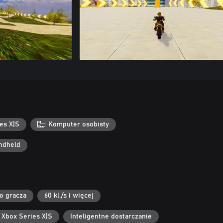
es X|S
Komputer osobisty
ndheld
go gracza
60 kl./s i więcej
 Xbox Series X|S
Inteligentne dostarczanie