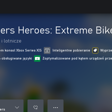
iers Heroes: Extreme Bik
i lotnicze
m konsol Xbox Series X|S
Inteligentne pobieranie
Wyprzed
6 obsługiwane języki
Zoptymalizowane pod kątem urządzeń prz
● ● ●
ers