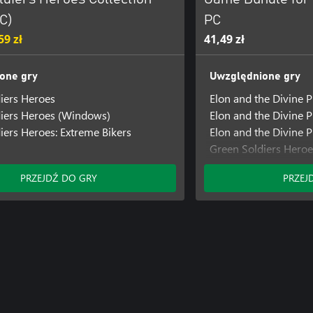
C)
PC
59 zł
41,49 zł
one gry
Uwzględnione gry
iers Heroes
Elon and the Divine P
iers Heroes (Windows)
Elon and the Divine 
iers Heroes: Extreme Bikers
Elon and the Divine 
Green Soldiers Heroe
Green Soldiers Hero
PRZEJDŹ DO GRY
PRZEJ
Green Soldiers Heroe
Prison of Illusion
Prison of Illusion (W
Prison of Illusion (Xb
SHMUP Mania
SHMUP Mania (Wind
Super Snake Block D
Super Snake Block D