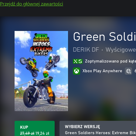
Przejdź do głównej zawartości
Green Sold
DERIK DF
•
Wyścigowe 
Zoptymalizowano pod kąte
Xbox Play Anywhere
WYBIERZ WERSJĘ
KUP
Green Soldiers Heroes: Extreme Bik
27,49 zł
19,24 zł