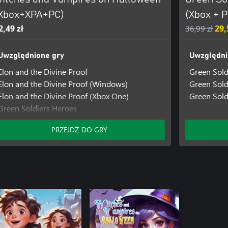
Xbox+XPA+PC)
(Xbox + P
2,49 zł
36,99 zł
29,
Uwzględnione gry
Uwzględni
Elon and the Divine Proof
Green Sold
Elon and the Divine Proof (Windows)
Green Sold
Elon and the Divine Proof (Xbox One)
Green Sold
Green Soldiers Heroes
Green Soldiers Heroes (Windows)
PRZEJDŹ DO GRY
Green Soldiers Heroes: Extreme Bikers
Prison of Illusion
Prison of Illusion (Windows)
Prison of Illusion (Xbox Series X|S)
SHMUP Mania
SHMUP Mania (Windows)
Super Snake Block DX
Super Snake Block DX (Windows)