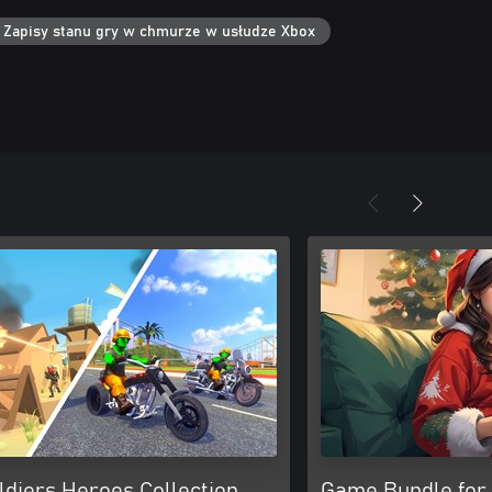
Zapisy stanu gry w chmurze w usłudze Xbox
ldiers Heroes Collection
Game Bundle for