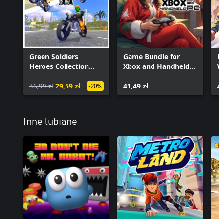
Green Soldiers
Game Bundle for
Heroes Collection
Xbox and Handheld
(Xbox + PC)
PC
36,99 zł
29,59 zł
41,49 zł
-20%
Inne lubiane