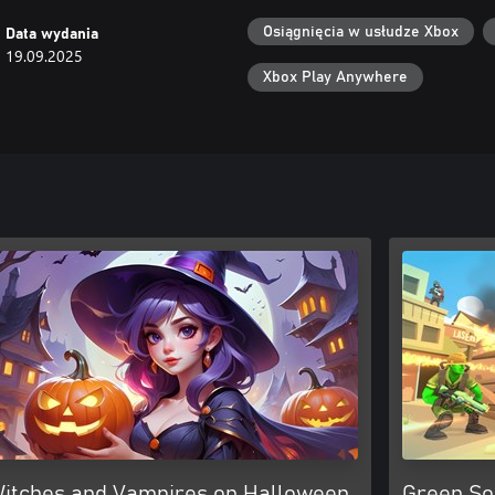
Osiągnięcia w usłudze Xbox
Data wydania
19.09.2025
Xbox Play Anywhere
itches and Vampires on Halloween
Green So