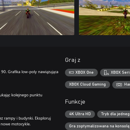
Graj z
 90. Grafika low-poly nawiązująca
XBOX One
XBOX Seri
XBOX Cloud Gaming
Ha
zukając kolejnego punktu
Funkcje
4K Ultra HD
Tryb dla jedne
zez rampy i budynki. Eksploruj
Gra zoptymalizowana na konsolę