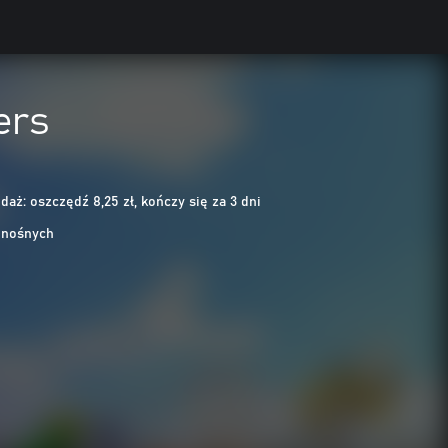
ers
aż: oszczędź 8,25 zł, kończy się za 3 dni
enośnych