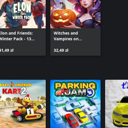
Elon and Friends:
Witches and
Winter Pack - 13
Vampires on
Games
Halloween
(Xbox+XPA+PC)
41,49 zł
(Xbox+XPA+PC)
32,49 zł