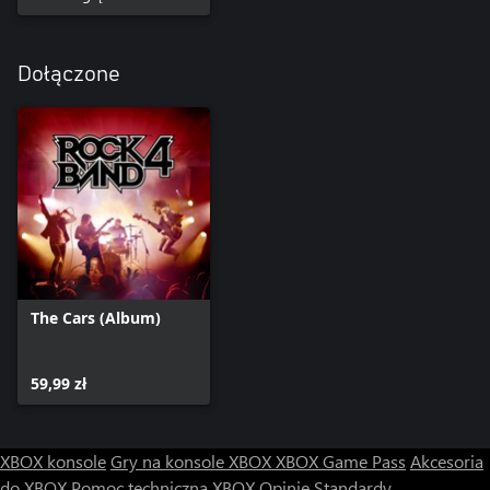
Dołączone
The Cars (Album)
59,99 zł
XBOX konsole
Gry na konsole XBOX
XBOX Game Pass
Akcesoria
do XBOX
Pomoc techniczna XBOX
Opinie
Standardy