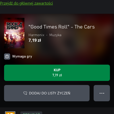
Przejdź do głównej zawartości
"Good Times Roll" - The Cars
Harmonix
•
Muzyka
7,19 zł
Wymaga gry
KUP
7,19 zł
DODAJ DO LISTY ŻYCZEŃ
● ● ●