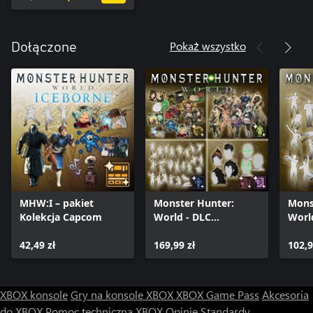
Pokaż wszystko
Dołączone
MHW:I – pakiet
Monster Hunter:
Mons
Kolekcja Capcom
World - DLC
Worl
Collection
Gest
42,49 zł
169,99 zł
102,9
XBOX konsole
Gry na konsole XBOX
XBOX Game Pass
Akcesoria
do XBOX
Pomoc techniczna XBOX
Opinie
Standardy