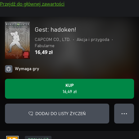
Przejdź do głównej zawartości
Gest: hadoken!
CAPCOM CO., LTD.
•
Akcja i przygoda
•
Fabularne
16,49 zł
Wymaga gry
KUP
16,49 zł
DODAJ DO LISTY ŻYCZEŃ
● ● ●