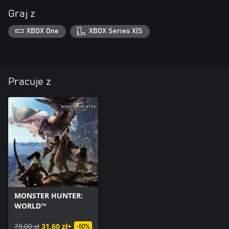
Graj z
XBOX One
XBOX Series X|S
Pracuje z
MONSTER HUNTER:
WORLD™
79,00 zł
31,60 zł+
-60%