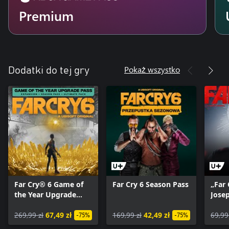
Premium
Pokaż wszystko
Dodatki do tej gry
Far Cry® 6 Game of
Far Cry 6 Season Pass
„Far 
the Year Upgrade
Jose
Pass
269,99 zł
67,49 zł
169,99 zł
42,49 zł
69,99
-75%
-75%