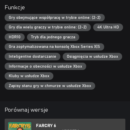
Funkcje
Poniższa gra wykorzystuje system Smart Delivery, umożliwiający
dostęp do obu jej wersji - dla Xbox One oraz Xbox Series X|S
Gry obejmujące współpracę w trybie online: (2-2)
Gry dla wielu graczy w trybie online: (2-2)
4K Ultra HD
HDR10
Tryb dla jednego gracza
Gra zoptymalizowana na konsolę Xbox Series X|S
Inteligentne dostarczanie
Osiągnięcia w usłudze Xbox
Informacje o obecności w usłudze Xbox
Kluby w usłudze Xbox
Zapisy stanu gry w chmurze w usłudze Xbox
Porównaj wersje
FARCRY 6