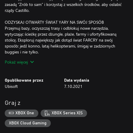
zasadą “Zrób to sam“ i korzystaj z wszelkich środków, aby osłabić
rządy Castillo.
ODZYSKAJ OTWARTY ŚWIAT YARY NA SWÓJ SPOSÓB
Przejmuj bazy, oczyszczaj trasy i odblokuj nowe narzędzia,
wytyczając ścieżkę przez dżungle, plaże, farmy i ufortyfikowaną
stolicę. Eksploruj największy jak dotąd świat FARCRY na swój
sposób: jedź konno, lataj helikopterami, śmigaj w zadziornych
buggies i nie tylko.
Pokaż więcej
POPROWADŹ REBELIĘ
Spotykaj grupy buntowników, farmerów, przemytników i
wyrzutków, którzy napędzają rewolucję. Zmierz się z misjami,
Opublikowane przez
Data wydania
odblokuj ulepszenia, wytwarzaj sprzęt i zacieśnij sieć rebelii –
Ubisoft
7.10.2021
każda społeczność, której pomożesz, zbliża reżim Castillo do
upadku.
Graj z
ROZEGRAJ CAŁĄ KAMPANIĘ W TRYBIE WSPÓŁPRACY
Rozegraj całą kampanię ze znajomym w trybie współpracy dla 2
XBOX One
XBOX Series X|S
osób – to dwa razy większa siła ognia i dwa razy większy chaos.
Koordynujcie ataki, łączcie potężne uzbrojenie z plecaka Supremo
XBOX Cloud Gaming
i wspólnie obalcie rządy Castillo.