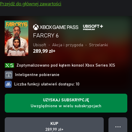
Przejdź do głównej zawartości
FARCRY 6
Ubisoft
•
Akcja i przygoda
•
Strzelanki
289,99 zł+
Zoptymalizowano pod kątem konsol Xbox Series X|S
Inteligentne pobieranie
Liczba funkcji ułatwień dostępu: 10
UZYSKAJ SUBSKRYPCJĘ
Uwzględnione w wielu subskrypcjach
KUP
● ● ●
289,99 zł+