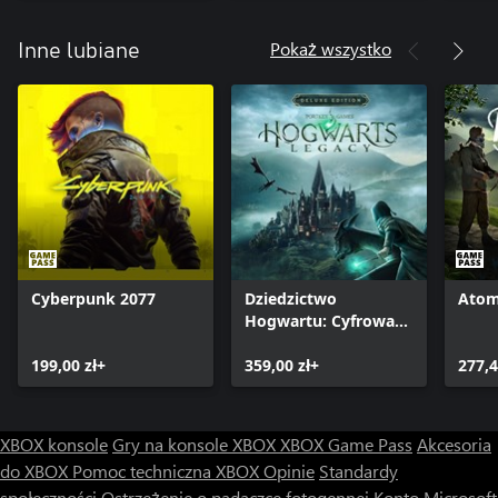
Pokaż wszystko
Inne lubiane
Cyberpunk 2077
Dziedzictwo
Atom
Hogwartu: Cyfrowa
edycja deluxe
199,00 zł+
359,00 zł+
277,4
XBOX konsole
Gry na konsole XBOX
XBOX Game Pass
Akcesoria
do XBOX
Pomoc techniczna XBOX
Opinie
Standardy
społeczności
Ostrzeżenie o padaczce fotogennej
Konto Microsoft