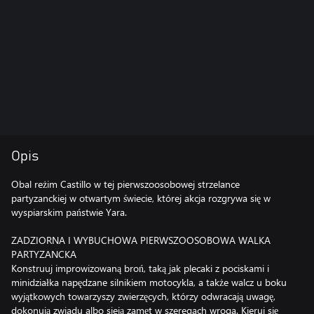
Opis
Obal reżim Castillo w tej pierwszoosobowej strzelance
partyzanckiej w otwartym świecie, której akcja rozgrywa się w
wyspiarskim państwie Yara.
ZADZIORNA I WYBUCHOWA PIERWSZOOSOBOWA WALKA
PARTYZANCKA
Konstruuj improwizowaną broń, taką jak plecaki z pociskami i
minidziałka napędzane silnikiem motocykla, a także walcz u boku
wyjątkowych towarzyszy zwierzęcych, którzy odwracają uwagę,
dokonują zwiadu albo sieją zamęt w szeregach wroga. Kieruj się