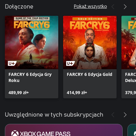
Pokaż wszystko
Dołączone
FARCRY 6 Edycja Gry
FARCRY 6 Edycja Gold
FARC
Roku
Delu
489,99 zł+
414,99 zł+
379,9
Uwzględnione w tych subskrypcjach