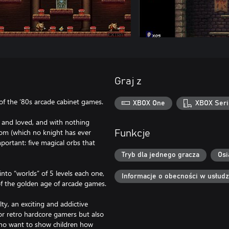
Graj z
of the ’80s arcade cabinet games.
XBOX One
XBOX Seri
d and loved, and with nothing
dom (which no knight has ever
Funkcje
portant: five magical orbs that
Tryb dla jednego gracza
Osi
into “worlds” of 5 levels each one,
Informacje o obecności w usłud
of the golden age of arcade games.
ty, an exciting and addictive
for retro hardcore gamers but also
who want to show children how