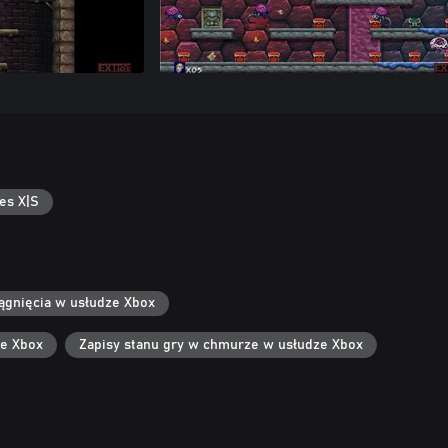
es X|S
ągnięcia w usłudze Xbox
ze Xbox
Zapisy stanu gry w chmurze w usłudze Xbox