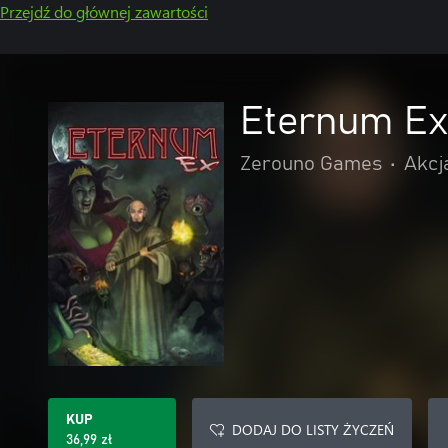
Przejdź do głównej zawartości
Eternum Ex
Zerouno Games
•
Akcj
KUP
DODAJ DO LISTY ŻYCZEŃ
36,99 zł