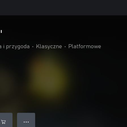
'
a i przygoda
•
Klasyczne
•
Platformowe
● ● ●