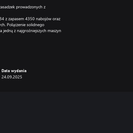
 zasadzek prowadzonych z
34 z zapasem 4350 nabojów oraz
ch. Połączenie solidnego
za jedną z najgroźniejszych maszyn
z odblokowanymi wszystkimi 4
remium otrzymują + 100%
aniach. Bonusy te kumulują się z
 poziomu 5 po zakupie.
Data wydania
24.09.2025
stawów zawierających tę samą
tawu!