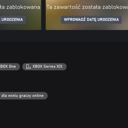
ała zablokowana
Ta zawartość została zablokow
 URODZENIA
WPROWADŹ DATĘ URODZENIA
XBOX One
XBOX Series X|S
 dla wielu graczy online