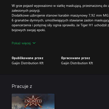
W grze pojazd wyposażono w siatkę maskującą, przeznaczoną do
zalesionych pozycji.
Dodatkowe uzbrojenie stanowi karabin maszynowy 7,92 mm MG
6 granatów dymnych, umożliwiających stawianie zasłon maskujący
opancerzenia i potężnej siły ognia sprawiło, że Tiger H1 uchodził 
bojowych swojej epoki.
Broń premium ma maksymalny poziom, a żołnierze mają rangę 4 
Pokaż więcej
atutami i dodatkowym punktem przekwalifikowania. Oddziały p
przyrostu doświadczenia w bitwach dla żołnierzy i postępów w bad
kontem premium. Żołnierze w oddziale mogą zostać ulepszeni do
Opublikowane przez
Opracowane przez
Gaijin Distribution Kft
Gaijin Distribution Kft
Rekompensata nie przysługuje w przypadku zakupu 2 różnych ze
maszynę/oddział lub posiadania już maszyny/oddziału z tego zes
Pracuje z