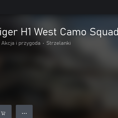
Tiger H1 West Camo Squa
Akcja i przygoda
•
Strzelanki
● ● ●