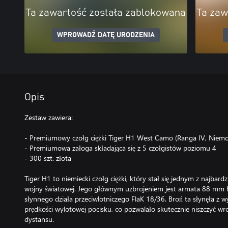
Ta zawartość została zablokowana
Ta zaw
WPROWADŹ DATĘ URODZENIA
Opis
Zestaw zawiera:
- Premiumowy czołg ciężki Tiger H1 West Camo (Ranga IV, Niemc
- Premiumowa załoga składająca się z 5 czołgistów poziomu 4
- 300 szt. złota
Tiger H1 to niemiecki czołg ciężki, który stał się jednym z najbard
wojny światowej. Jego głównym uzbrojeniem jest armata 88 mm 
słynnego działa przeciwlotniczego FlaK 18/36. Broń ta słynęła z wy
prędkości wylotowej pocisku, co pozwalało skutecznie niszczyć w
dystansu.