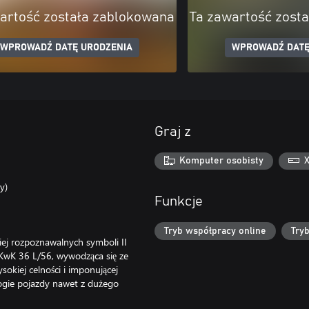
artość została zablokowana
Ta zawartość zost
WPROWADŹ DATĘ URODZENIA
WPROWADŹ DATĘ
Graj z
Komputer osobisty
y)
Funkcje
Tryb współpracy online
Tryb
ziej rozpoznawalnych symboli II
KwK 36 L/56, wywodząca się ze
sokiej celności i imponującej
rogie pojazdy nawet z dużego