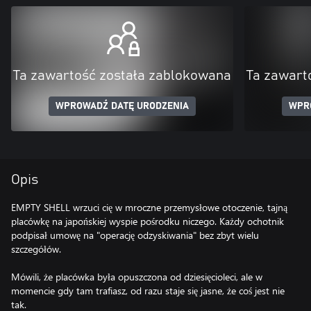
Ta zawartość została zablokowana
Ta zawart
WPROWADŹ DATĘ URODZENIA
WPR
Opis
EMPTY SHELL wrzuci cię w mroczne przemysłowe otoczenie, tajną
placówkę na japońskiej wyspie pośrodku niczego. Każdy ochotnik
podpisał umowę na "operację odzyskiwania" bez zbyt wielu
szczegółów.
Mówili, że placówka była opuszczona od dziesięcioleci, ale w
momencie gdy tam trafiasz, od razu staje się jasne, że coś jest nie
tak.