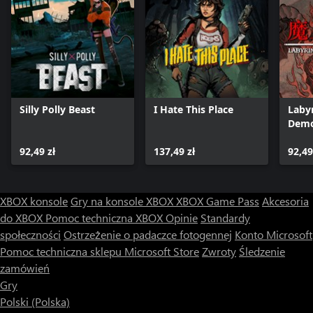
Silly Polly Beast
I Hate This Place
Laby
Demo
92,49 zł
137,49 zł
92,49
XBOX konsole
Gry na konsole XBOX
XBOX Game Pass
Akcesoria
do XBOX
Pomoc techniczna XBOX
Opinie
Standardy
społeczności
Ostrzeżenie o padaczce fotogennej
Konto Microsoft
Pomoc techniczna sklepu Microsoft Store
Zwroty
Śledzenie
zamówień
Gry
Polski (Polska)