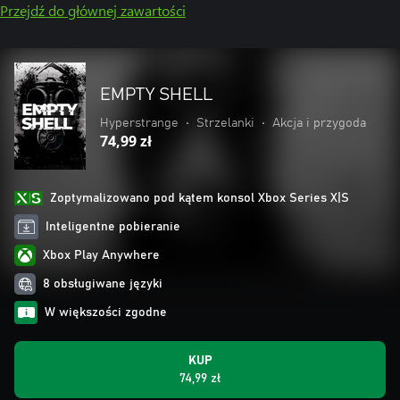
Przejdź do głównej zawartości
EMPTY SHELL
Hyperstrange
•
Strzelanki
•
Akcja i przygoda
74,99 zł
Zoptymalizowano pod kątem konsol Xbox Series X|S
Inteligentne pobieranie
Xbox Play Anywhere
8 obsługiwane języki
W większości zgodne
KUP
74,99 zł