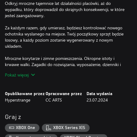
Odkryj mroczne tajemnice lat działalności placówki, aż do
wypadku, który doprowadził do skrajnych konsekwencji, w które
jesteś zaangażowany.
Za każdym razem, gdy umierasz, będziesz kontrolować nowego
ochotnika wysłanego na miejsce. Twój początkowy sprzęt będzie
losowy, a każdy poziom zostanie wygenerowany z nowym
układem.
Mroczne korytarze i zimne pomieszczenia. Okropne istoty i
krwawe walki. Zagadki do rozwiązania, wyposażenie, dzienniki i
dokumenty do odzyskania czekają na ciebie w tej roguelite'owej
Pokaż więcej
grze survivalowej.
Opublikowane przez
Opracowane przez
Data wydania
Hyperstrange
CC ARTS
23.07.2024
Graj z
XBOX One
XBOX Series X|S