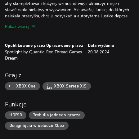
aby skompletować drużynę, wzmocnić więzi, ukończyć misje i
stawić czoła niełatwym wyzwaniom. Ale uważaj: ludzie, do których
należała przesyłka, chcą ją odzyskać, a autorytarna Justice depcze
ci po piętach. Dlatego nie zapomnij spakować bejsbolowego kija!
Pokaż więcej
(A, prawie zapomnieliśmy, podróżujecie pod przykrywką jako
zespół punk-rockowy, więc musisz podszlifować swoje muzyczne
Opublikowane przez
Opracowane przez
Data wydania
umiejętności przed następnym występem).
Spotlight by Quantic
Red Thread Games
20.08.2024
Na końcu drogi czeka was ocalenie... ale żeby się tam dostać,
Dream
musicie przemierzyć cały kontynent.
Odwiedź stronę WeAreDustborn.com, aby uzyskać najnowsze
Graj z
wiadomości o grze.
XBOX One
XBOX Series X|S
MOC SŁÓW
Słowa mają moc. Ale taką prawdziwą moc. Walcz Krzykami i
używaj Mowy, aby manipulować ludźmi i wydostać się z
Funkcje
tarapatów. Stwórz nowe słowa i nauczyć się władać językowym
arsenałem przeciwko wrogom... i przyjaciołom.
HDR10
Tryb dla jednego gracza
Osiągnięcia w usłudze Xbox
PODRÓŻ PRZEZ PODZIELONY KONTYNENT.
W drodze przez Amerykę z alternatywnej rzeczywistości będziesz