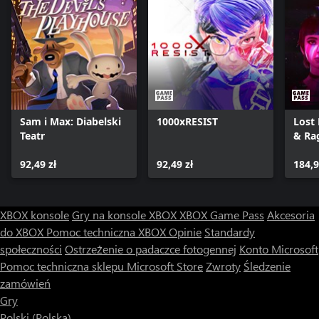
Sam i Max: Diabelski
1000xRESIST
Lost
Teatr
& Ra
92,49 zł
92,49 zł
184,9
XBOX konsole
Gry na konsole XBOX
XBOX Game Pass
Akcesoria
do XBOX
Pomoc techniczna XBOX
Opinie
Standardy
społeczności
Ostrzeżenie o padaczce fotogennej
Konto Microsoft
Pomoc techniczna sklepu Microsoft Store
Zwroty
Śledzenie
zamówień
Gry
Polski (Polska)