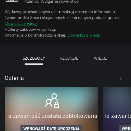
Przemoc, Wulgarne słownictwo
Wydawcy uruchamianych gier uzyskują dostęp do informacji o
Twoim profilu Xbox i skojarzonych z nimi danych podczas grania.
Dowiedz się więcej
+Oferty zakupów w aplikacji.
Informacje o kontroli rodzicielskiej.
Dowiedz się więcej
SZCZEGÓŁY
RECENZJE
WIĘCEJ
Galeria
Ta zawartość została zablokowana
Ta zawart
WPROWADŹ DATĘ URODZENIA
WPR