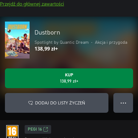
Przejdź do głównej zawartości
Dustborn
Spotlight by Quantic Dream
•
Akcja i przygoda
138,99 zł+
KUP
138,99 zł+
DODAJ DO LISTY ŻYCZEŃ
● ● ●
PEGI 16