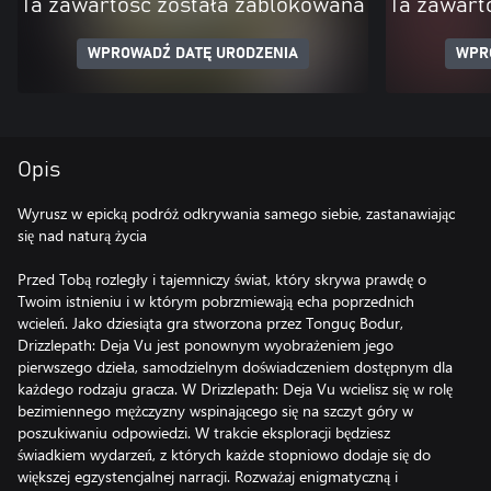
Ta zawartość została zablokowana
Ta zawart
WPROWADŹ DATĘ URODZENIA
WPR
Opis
Wyrusz w epicką podróż odkrywania samego siebie, zastanawiając
się nad naturą życia
Przed Tobą rozległy i tajemniczy świat, który skrywa prawdę o
Twoim istnieniu i w którym pobrzmiewają echa poprzednich
wcieleń. Jako dziesiąta gra stworzona przez Tonguç Bodur,
Drizzlepath: Deja Vu jest ponownym wyobrażeniem jego
pierwszego dzieła, samodzielnym doświadczeniem dostępnym dla
każdego rodzaju gracza. W Drizzlepath: Deja Vu wcielisz się w rolę
bezimiennego mężczyzny wspinającego się na szczyt góry w
poszukiwaniu odpowiedzi. W trakcie eksploracji będziesz
świadkiem wydarzeń, z których każde stopniowo dodaje się do
większej egzystencjalnej narracji. Rozważaj enigmatyczną i