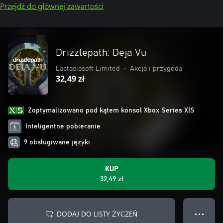
Przejdź do głównej zawartości
Drizzlepath: Deja Vu
Eastasiasoft Limited
•
Akcja i przygoda
32,49 zł
Zoptymalizowano pod kątem konsol Xbox Series X|S
Inteligentne pobieranie
9 obsługiwane języki
KUP
32,49 zł
DODAJ DO LISTY ŻYCZEŃ
● ● ●