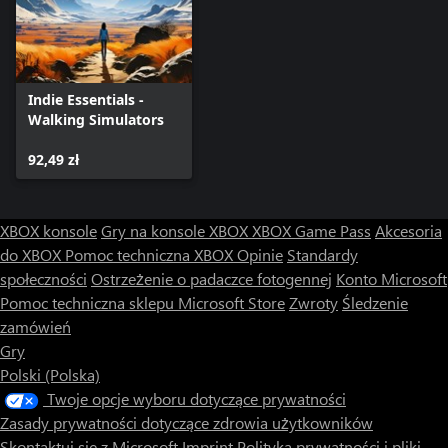
Indie Essentials -
Walking Simulators
92,49 zł
XBOX konsole
Gry na konsole XBOX
XBOX Game Pass
Akcesoria
do XBOX
Pomoc techniczna XBOX
Opinie
Standardy
społeczności
Ostrzeżenie o padaczce fotogennej
Konto Microsoft
Pomoc techniczna sklepu Microsoft Store
Zwroty
Śledzenie
zamówień
Gry
Polski (Polska)
Twoje opcje wyboru dotyczące prywatności
Zasady prywatności dotyczące zdrowia użytkowników
Skontaktuj się z Microsoft
Imprint
Polityka prywatności i pliki