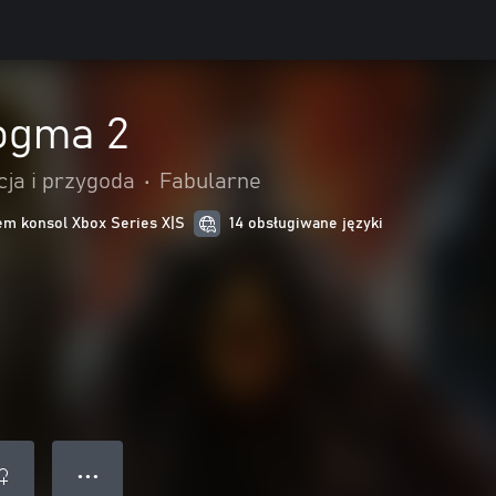
ogma 2
cja i przygoda
•
Fabularne
m konsol Xbox Series X|S
14 obsługiwane języki
● ● ●