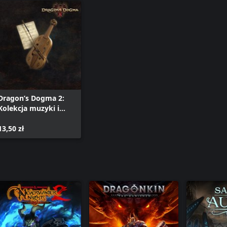
Dragon’s Dogma 2:
Kolekcja muzyki i
dźwięków Dragon’s
Dogma —
13,50 zł
niestandardowe
dźwięki