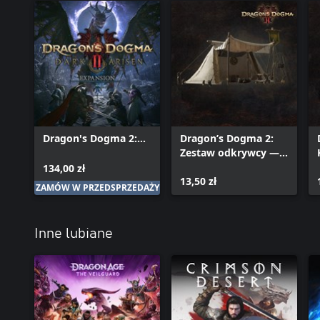
Dragon's Dogma 2:
Dragon’s Dogma 2:
Dark Arisen
Zestaw odkrywcy —
Expansion
sprzęt obozowy
134,00 zł
13,50 zł
ZAMÓW W PRZEDSPRZEDAŻY
Inne lubiane