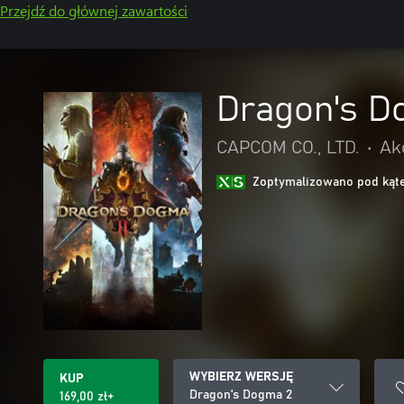
Przejdź do głównej zawartości
Dragon's D
CAPCOM CO., LTD.
•
Ak
Zoptymalizowano pod kąte
WYBIERZ WERSJĘ
KUP
Dragon's Dogma 2
169,00 zł+