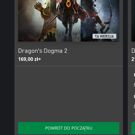
TA WERSJA
Dragon's Dogma 2
D
169,00 zł+
2
POWRÓT DO POCZĄTKU