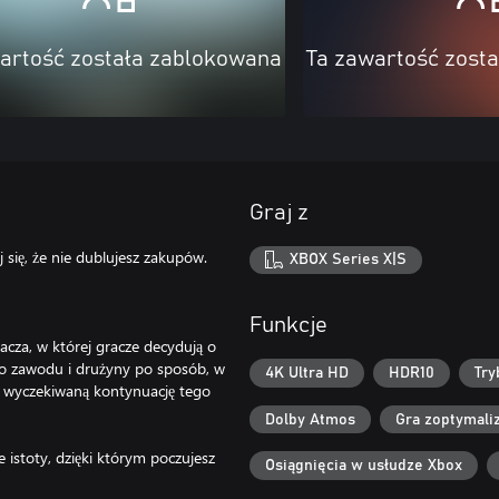
artość została zablokowana
Ta zawartość zost
Graj z
 się, że nie dublujesz zakupów.
XBOX Series X|S
Funkcje
acza, w której gracze decydują o
go zawodu i drużyny po sposób, w
4K Ultra HD
HDR10
Try
o wyczekiwaną kontynuację tego
Dolby Atmos
Gra zoptymali
 istoty, dzięki którym poczujesz
Osiągnięcia w usłudze Xbox