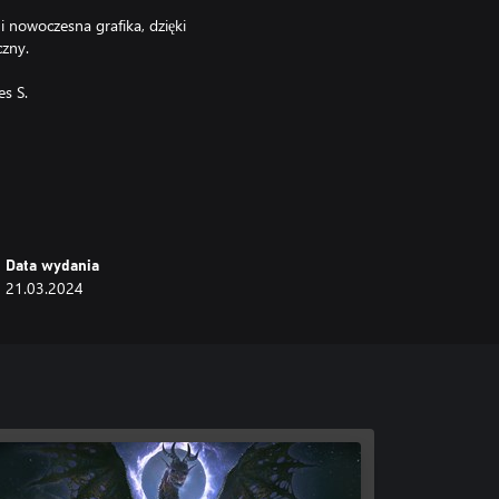
 i nowoczesna grafika, dzięki
czny.
es S.
f CAPCOM CO., LTD. and/or its
Data wydania
21.03.2024