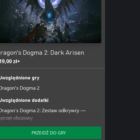
ragon's Dogma 2: Dark Arisen
19,00 zł+
Uwzględnione gry
Dragon's Dogma 2
Uwzględnione dodatki
Dragon’s Dogma 2: Zestaw odkrywcy —
sprzęt obozowy
Dragon’s Dogma 2: Kolekcja muzyki i
dźwięków Dragon’s Dogma —
PRZEJDŹ DO GRY