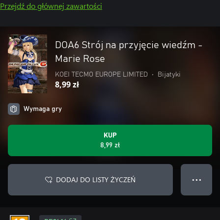
Przejdź do głównej zawartości
DOA6 Strój na przyjęcie wiedźm -
Marie Rose
KOEI TECMO EUROPE LIMITED
•
Bijatyki
8,99 zł
Wymaga gry
KUP
8,99 zł
DODAJ DO LISTY ŻYCZEŃ
● ● ●