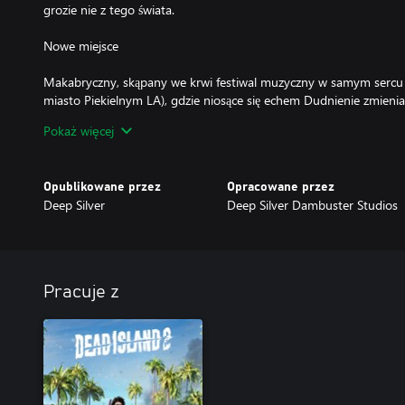
grozie nie z tego świata.
Nowe miejsce
Makabryczny, skąpany we krwi festiwal muzyczny w samym sercu
miasto Piekielnym LA), gdzie niosące się echem Dudnienie zmieni
może je usłyszeć cały świat.
Pokaż więcej
Nowi wrogowie
Opublikowane przez
Opracowane przez
Chłostacz – nowy wariant szczytowy zombie, który pod wpływem 
Deep Silver
Deep Silver Dambuster Studios
nienawiścią do samego siebie. Jego pragnienie samookaleczenia
potwora, który potrafi atakować na odległość!
Skrzepiak – kolejny przyprawiający o gęsią skórkę wariant szczytow
kupę krwawego szlamu, co czyni go odpornym na obrażenia, i f
Pracuje z
miejscu, by kontynuować walkę. A jakby tego było mało, strzela p
prosto z serca!
Nowe legendarne bronie
Rozpruwacz – udarowa maszynka do rozczłonkowywania, która po