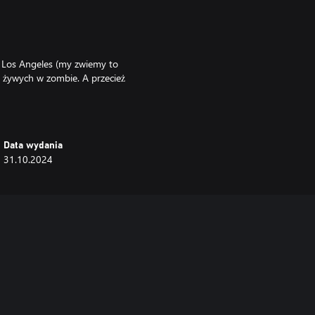
 Los Angeles (my zwiemy to
a żywych w zombie. A przecież
Data wydania
autofagii pała przemożną
31.10.2024
 zmieniło go w wybebeszonego
y. Potrafi zmienić się w odrażającą
ormować się ponownie w innym
otężnym strumieniem zgniłej krwi,
wstała z zabójczego połączenia