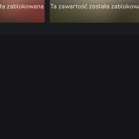
ała zablokowana
Ta zawartość została zablokow