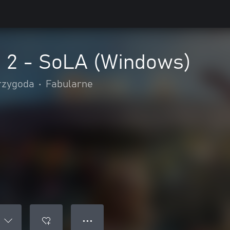
d 2 - SoLA (Windows)
przygoda
•
Fabularne
● ● ●