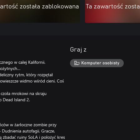
artość została zablokowana
Ta zawartość zost
Graj z
nego w całej Kalifornii.
Komputer osobisty
arożytnych…
eliczny rytm, który rozpętał
złowieszcze widmo wśród cieni. Coś
 czoła mrokowi na skraju
o Dead Island 2.
kańców w żarłoczne zombie przy
udnienia autofagii. Gracze,
ą zbadać ruiny SoLA i położyć kres