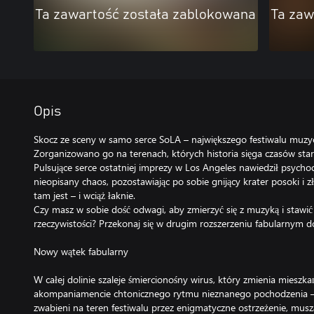
Ta zawartość została zablokowana
Ta zaw
Opis
Skocz ze sceny w samo serce SoLA – największego festiwalu muzycz
Zorganizowano go na terenach, których historia sięga czasów st
Pulsujące serce ostatniej imprezy w Los Angeles nawiedził psychod
nieopisany chaos, pozostawiając po sobie gnijący krater posoki i 
tam jest – i wciąż łaknie.
Czy masz w sobie dość odwagi, aby zmierzyć się z muzyką i stawić
rzeczywistości? Przekonaj się w drugim rozszerzeniu fabularnym d
Nowy wątek fabularny
W całej dolinie szaleje śmiercionośny wirus, który zmienia miesz
akompaniamencie chtonicznego rytmu nieznanego pochodzenia – D
zwabieni na teren festiwalu przez enigmatyczne ostrzeżenie, musz