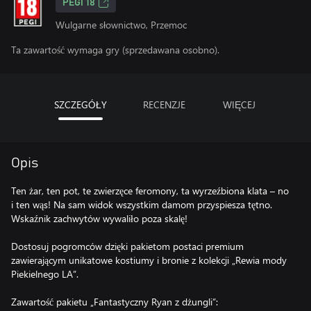
PEGI 18
Wulgarne słownictwo, Przemoc
Ta zawartość wymaga gry (sprzedawana osobno).
SZCZEGÓŁY
RECENZJE
WIĘCEJ
Opis
Ten żar, ten pot, te zwierzęce feromony, ta wyrzeźbiona klata – no
i ten wąs! Na sam widok wszystkim damom przyspiesza tętno.
Wskaźnik zachwytów wywaliło poza skalę!
Dostosuj pogromców dzięki pakietom postaci premium
zawierającym unikatowe kostiumy i bronie z kolekcji „Rewia mody
Piekielnego LA”.
Zawartość pakietu „Fantastyczny Ryan z dżungli”: