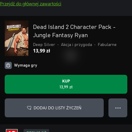
Przejdź do głównej zawartości
Dead Island 2 Character Pack -
Jungle Fantasy Ryan
Deep Silver
•
Akcja i przygoda
•
Fabularne
13,99 zł
Wymaga gry
KUP
13,99 zł
DODAJ DO LISTY ŻYCZEŃ
● ● ●