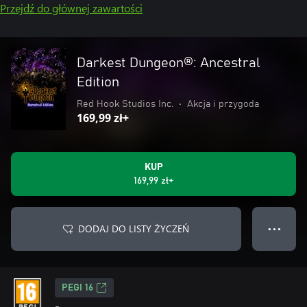
Przejdź do głównej zawartości
Darkest Dungeon®: Ancestral
Edition
Red Hook Studios Inc.
•
Akcja i przygoda
169,99 zł+
KUP
169,99 zł+
DODAJ DO LISTY ŻYCZEŃ
● ● ●
PEGI 16