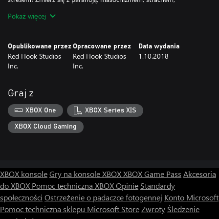
nieracjonalnymi zachowaniami i całą masą nawyków, które mają
Pokaż więcej
wpływ na rozgrywkę!
* Imponująca, ręcznie rysowana oprawa graficzna
* Nowatorski system walki turowej, który pozwoli ci stawić czoła
Opublikowane przez
Opracowane przez
Data wydania
wielu potworom z piekła rodem
Red Hook Studios
Red Hook Studios
1.10.2018
Inc.
Inc.
* 15 (a to jeszcze nie koniec!) grywalnych klas postaci, takich jak
Badaczka Zarazy, Awanturniczka, a nawet Trędowaty!
* Rozbij obóz, aby wyleczyć rany i wygłosić inspirujące przemowy!
Graj z
* Pozwól swoim wyczerpanym, znerwicowanym bohaterem
odpocząć w Oberży lub Opactwie, aby zapanować nad ich
XBOX One
XBOX Series X|S
stresem.
* Klasyczne elementy rodem z gier RPG w stylu roguelike, takie
XBOX Cloud Gaming
jak nieodwracalna śmierć, proceduralne generowanie podziemi i
niepowtarzalny charakter każdej rozgrywki.
Czy uda ci się powstrzymać nie dające się opisać koszmary, które
XBOX konsole
Gry na konsole XBOX
XBOX Game Pass
Akcesoria
pojawiły się w twojej rodzinnej posiadłości?
do XBOX
Pomoc techniczna XBOX
Opinie
Standardy
Schodzisz na własną zgubę!
społeczności
Ostrzeżenie o padaczce fotogennej
Konto Microsoft
Pomoc techniczna sklepu Microsoft Store
Zwroty
Śledzenie
Darkest Dungeon®: The Crimson Court to pierwszy dodatek do