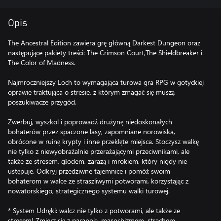
Opis
The Ancestral Edition zawiera grę główną Darkest Dungeon oraz
następujące pakiety treści: The Crimson Court,The Shieldbreaker i
The Color of Madness.
Najmroczniejszy Loch to wymagająca turowa gra RPG w gotyckiej
oprawie traktująca o stresie, z którym zmagać się muszą
poszukiwacze przygód.
Zwerbuj, wyszkol i poprowadź drużynę niedoskonałych
bohaterów przez spaczone lasy, zapomniane norowiska,
obrócone w ruinę krypty i inne przeklęte miejsca. Stoczysz walkę
nie tylko z niewyobrażalnie przerażającymi przeciwnikami, ale
także ze stresem, głodem, zarazą i mrokiem, który nigdy nie
ustępuje. Odkryj przedziwne tajemnice i pomóż swoim
bohaterom w walce ze straszliwymi potworami, korzystając z
nowatorskiego, strategicznego systemu walki turowej.
* System Udręki: walcz nie tylko z potworami, ale także ze
stresem! Zmierz się z paranoją, masochizmem, strachem,