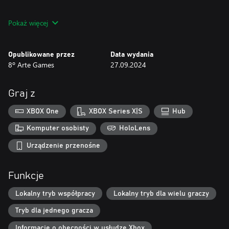
Przemyśl dokładnie każdy krok, aby wrócić do domu!
Pokaż więcej
Opublikowane przez
Data wydania
8º Arte Games
27.09.2024
Conquistador Rex został stworzony przez jedną osobę, z wielkim
wysiłkiem i poświęceniem.
Graj z
Hołd dla 3 starożytnych Wikingów.
XBOX One
XBOX Series X|S
Hub
Komputer osobisty
HoloLens
Dziękuję za grę!,
Urządzenie przenośne
@thejacs
Funkcje
Lokalny tryb współpracy
Lokalny tryb dla wielu graczy
Tryb dla jednego gracza
Informacje o obecności w usłudze Xbox