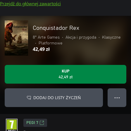
Przejdź do głównej zawartości
Conquistador Rex
8º Arte Games
•
Akcja i przygoda
•
Klasyczne
•
Platformowe
42,49 zł
KUP
42,49 zł
DODAJ DO LISTY ŻYCZEŃ
● ● ●
PEGI 7