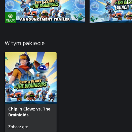
W tym pakiecie
Chip ‘n Clawz vs. The
Brainioids
Zobacz grę