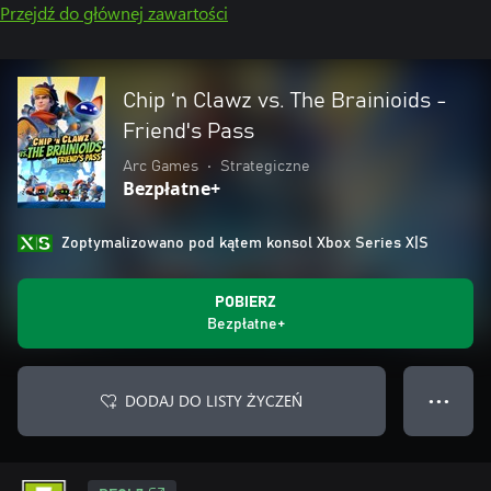
Przejdź do głównej zawartości
Chip ‘n Clawz vs. The Brainioids -
Friend's Pass
Arc Games
•
Strategiczne
Bezpłatne+
Zoptymalizowano pod kątem konsol Xbox Series X|S
POBIERZ
Bezpłatne+
DODAJ DO LISTY ŻYCZEŃ
● ● ●