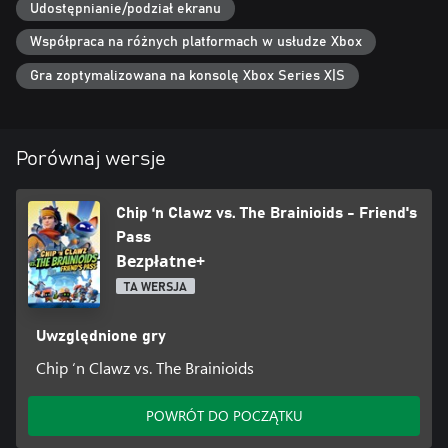
Udostępnianie/podział ekranu
Współpraca na różnych platformach w usłudze Xbox
Gra zoptymalizowana na konsolę Xbox Series X|S
Porównaj wersje
Chip ‘n Clawz vs. The Brainioids - Friend's
Pass
Bezpłatne+
TA WERSJA
Uwzględnione gry
Chip ‘n Clawz vs. The Brainioids
POWRÓT DO POCZĄTKU