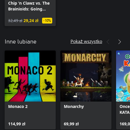
Chip ‘n Clawz vs. The
Brainioids: Going
Underground
32,49 zł
29,24 zł
-10%
Pokaż wszystko
Inne lubiane
Monaco 2
Monarchy
Once
KATA
114,99 zł
69,99 zł
169,0