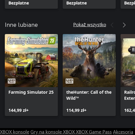
Bezpłatne
Bezpłatne
Cosm
Bezp
Pokaż wszystko
Inne lubiane
Farming Simulator 25
theHunter: Call of the
Railr
Wild™
Exte
144,99 zł+
114,99 zł+
162,4
XBOX konsole
Gry na konsole XBOX
XBOX Game Pass
Akcesoria