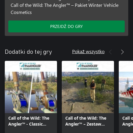
Call of the Wild: The Angler™ – Pakiet Winter Vehicle
Cosmetics
PRZEJDŹ DO GRY
Pokaż wszystko
Dodatki do tej gry
Call of the Wild: The
Call of the Wild: The
Call 
Angler™ - Classic
Angler™ – Zestaw
Angl
Tackle Pack
Wilderness Cosmetics
Winte