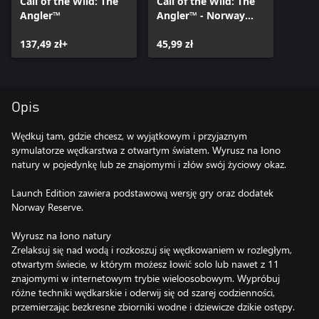
Call of the Wild: The
Call of the Wild: The
Angler™
Angler™ - Norway
Reserve
137,49 zł+
45,99 zł
Opis
Wędkuj tam, gdzie chcesz, w wyjątkowym i przyjaznym
symulatorze wędkarstwa z otwartym światem. Wyrusz na łono
natury w pojedynkę lub ze znajomymi i złów swój życiowy okaz.
Launch Edition zawiera podstawową wersję gry oraz dodatek
Norway Reserve.
Wyrusz na łono natury
Zrelaksuj się nad wodą i rozkoszuj się wędkowaniem w rozległym,
otwartym świecie, w którym możesz łowić solo lub nawet z 11
znajomymi w internetowym trybie wieloosobowym. Wypróbuj
różne techniki wędkarskie i oderwij się od szarej codzienności,
przemierzając bezkresne zbiorniki wodne i dziewicze dzikie ostępy.