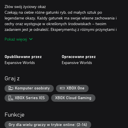
Złów swój życiowy okaz
Czekają na ciebie różne gatunki ryb, od małych sztuk po
legendarne okazy. Każdy gatunek ma swoje własne zachowania i
cechy oraz występuje w określonych środowiskach – twoim
zadaniem jest je odnaleźć. Eksperymentuj z różnymi przynętami i
poczuj dreszczyk emocji przy holowaniu rzadkiej ryby.
Pokaż więcej
Zostań mistrzem wędkarstwa
Pogłębiaj swoją wędkarską wiedzę, poznając różne nowe techniki i
Opublikowane przez
Opracowane przez
narzędzia. Stwórz własną postać wędkarza i spersonalizuj jej
Expansive Worlds
Expansive Worlds
wygląd według własnego gustu. Wykonuj misje z wyzwaniami,
aby zdobywać nagrody, i odkrywaj otwarty świat poprzez misje
fabularne.
Graj z
Dołącz do społeczności
Komputer osobisty
XBOX One
Zespół twórców nieustannie dodaje nowe funkcje, treści i
aktualizacje, które bezpośrednio uwzględniają opinie graczy.
XBOX Series X|S
XBOX Cloud Gaming
Wracaj do gry regularnie po kolejną dawkę niezapomnianych
wędkarskich wrażeń!
Funkcje
Gry dla wielu graczy w trybie online: (2-14)