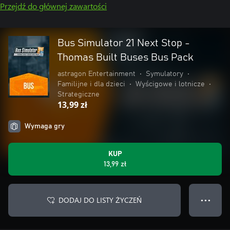
Przejdź do głównej zawartości
Bus Simulator 21 Next Stop -
Thomas Built Buses Bus Pack
astragon Entertainment
•
Symulatory
•
Familijne i dla dzieci
•
Wyścigowe i lotnicze
•
Strategiczne
13,99 zł
Wymaga gry
KUP
13,99 zł
DODAJ DO LISTY ŻYCZEŃ
● ● ●