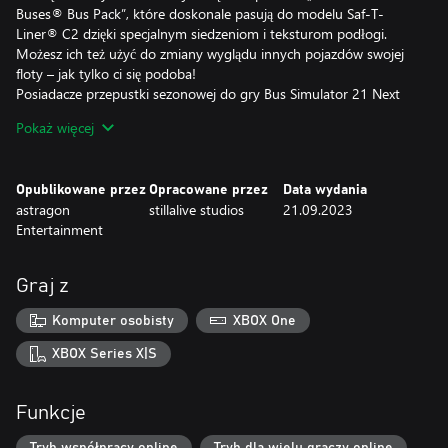
Buses® Bus Pack”, które doskonale pasują do modelu Saf-T-
Liner® C2 dzięki specjalnym siedzeniom i teksturom podłogi.
Możesz ich też użyć do zmiany wyglądu innych pojazdów swojej
floty – jak tylko ci się podoba!
Posiadacze przepustki sezonowej do gry Bus Simulator 21 Next
Stop automatycznie zyskują dostęp do tego DLC. Kup ją już teraz
Pokaż więcej
i zaznaj pełnego potencjału rozgrywki w Bus Simulator 21 Next
Stop.
Opublikowane przez
Opracowane przez
Data wydania
astragon
stillalive studios
21.09.2023
Entertainment
Graj z
Komputer osobisty
XBOX One
XBOX Series X|S
Funkcje
Tryb współpracy online
Tryb dla wielu graczy online