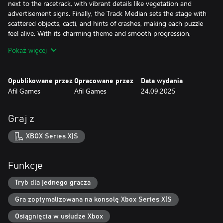
next to the racetrack, with vibrant details like vegetation and
advertisement signs. Finally, the Track Median sets the stage with
scattered objects, cacti, and hints of crashes, making each puzzle
feel alive. With its charming theme and smooth progression,
Bunny Pit Stop is the perfect choice for puzzle lovers who want a
Pokaż więcej
relaxing yet engaging experience.
Opublikowane przez
Opracowane przez
Data wydania
Afil Games
Afil Games
24.09.2025
Graj z
XBOX Series X|S
Funkcje
Tryb dla jednego gracza
Gra zoptymalizowana na konsolę Xbox Series X|S
Osiągnięcia w usłudze Xbox