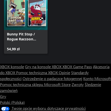
Bunny Pit Stop /
Rogue Raccoon
(Bundle)
54,99 zł
XBOX konsole
Gry na konsole XBOX
XBOX Game Pass
Akcesoria
do XBOX
Pomoc techniczna XBOX
Opinie
Standardy
społeczności
Ostrzeżenie o padaczce fotogennej
Konto Microsoft
Pomoc techniczna sklepu Microsoft Store
Zwroty
Śledzenie
zamówień
Gry
Polski (Polska)
Twoje opcje wyboru dotyczące prywatności