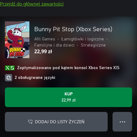
Przejdź do głównej zawartości
Bunny Pit Stop (Xbox Series)
Afil Games
•
Łamigłówki i logiczne
•
Familijne i dla dzieci
•
Strategiczne
22,99 zł
Zoptymalizowano pod kątem konsol Xbox Series X|S
2 obsługiwane języki
KUP
22,99 zł
DODAJ DO LISTY ŻYCZEŃ
● ● ●