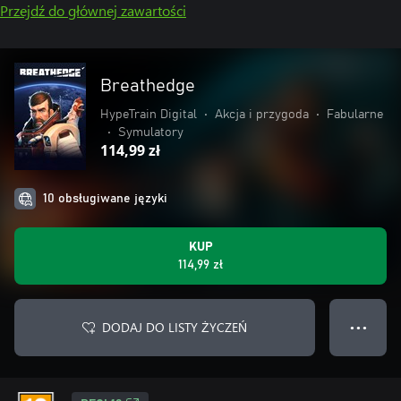
Przejdź do głównej zawartości
Breathedge
HypeTrain Digital‬
•
Akcja i przygoda
•
Fabularne
•
Symulatory
114,99 zł
10 obsługiwane języki
KUP
114,99 zł
DODAJ DO LISTY ŻYCZEŃ
● ● ●