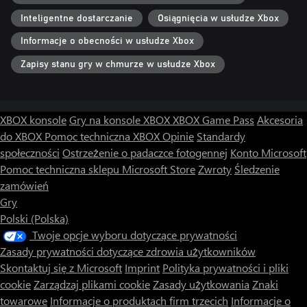
Inteligentne dostarczanie
Osiągnięcia w usłudze Xbox
Informacje o obecności w usłudze Xbox
Zapisy stanu gry w chmurze w usłudze Xbox
XBOX konsole
Gry na konsole XBOX
XBOX Game Pass
Akcesoria
do XBOX
Pomoc techniczna XBOX
Opinie
Standardy
społeczności
Ostrzeżenie o padaczce fotogennej
Konto Microsoft
Pomoc techniczna sklepu Microsoft Store
Zwroty
Śledzenie
zamówień
Gry
Polski (Polska)
Twoje opcje wyboru dotyczące prywatności
Zasady prywatności dotyczące zdrowia użytkowników
Skontaktuj się z Microsoft
Imprint
Polityka prywatności i pliki
cookie
Zarządzaj plikami cookie
Zasady użytkowania
Znaki
towarowe
Informacje o produktach firm trzecich
Informacje o