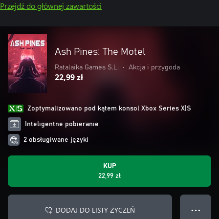
Przejdź do głównej zawartości
Ash Pines: The Motel
Ratalaika Games S.L.
•
Akcja i przygoda
22,99 zł
Zoptymalizowano pod kątem konsol Xbox Series X|S
Inteligentne pobieranie
2 obsługiwane języki
KUP
22,99 zł
DODAJ DO LISTY ŻYCZEŃ
● ● ●