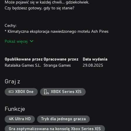
Może pojawić się w każdej chwili… gdziekolwiek.
Czy będziesz gotowy, gdy to się stanie?
Cechy:
* Klimatyczna eksploracja nawiedzonego motelu Ash Pines
* Rozwikłaj mroczną, powoli rozwijającą się tajemnicę
Pokaż więcej
* Odkrywaj wskazówki i ukryte sekrety
* Zachowaj czujność – niebezpieczeństwo może czaić się tuż poza
zasięgiem wzroku
Opublikowane przez
Opracowane przez
Data wydania
* Przerażające doświadczenie idealne dla fanów horroru
Ratalaika Games S.L.
Stranga Games
29.08.2025
Graj z
XBOX One
XBOX Series X|S
Funkcje
4K Ultra HD
Tryb dla jednego gracza
Gra zoptymalizowana na konsolę Xbox Series X|S