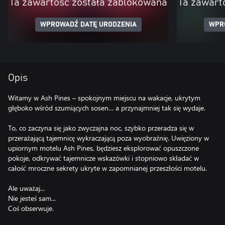
Ta zawartość została zablokowana
Ta zawart
WPROWADŹ DATĘ URODZENIA
WPR
Opis
Witamy w Ash Pines – spokojnym miejscu na wakacje, ukrytym
głęboko wśród szumiących sosen… a przynajmniej tak się wydaje.
To, co zaczyna się jako zwyczajna noc, szybko przeradza się w
przerażającą tajemnicę wykraczającą poza wyobraźnię. Uwięziony w
upiornym motelu Ash Pines, będziesz eksplorować opuszczone
pokoje, odkrywać tajemnicze wskazówki i stopniowo składać w
całość mroczne sekrety ukryte w zapomnianej przeszłości motelu.
Ale uważaj...
Nie jesteś sam...
Coś obserwuje.