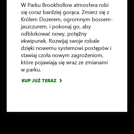
W Parku Brookhollow atmosfera robi
się coraz bardziej gorąca. Zmierz się z
Królem Dozerem, ogromnym bossem-
jaszczurem, i pokonaj go, aby
odblokować nowy, potężny
ekwipunek. Rozwijaj swoje robale
dzięki nowemu systemowi postępów i
stawiaj czoła nowym zagrożeniom,
które pojawiają się wraz ze zmianami
w parku.
KUP JUŻ TERAZ
KUP JUŻ TERAZ
KUP JUŻ TERAZ
KUP JUŻ TERAZ