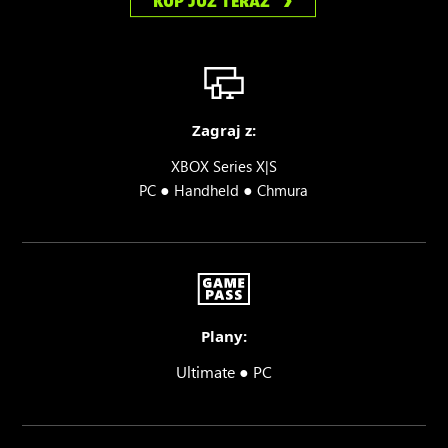
KUP JUŻ TERAZ
Zagraj z:
XBOX Series X|S
●
●
PC
Handheld
Chmura
Plany:
Ultimate ● PC