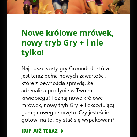
Nowe królowe mrówek,
nowy tryb Gry + i nie
tylko!
Najlepsze szaty gry Grounded, która
jest teraz pełna nowych zawartości,
które z pewnością sprawią, że
adrenalina popłynie w Twoim
krwiobiegu! Poznaj nowe królowe
mrówek, nowy tryb Gry + i ekscytującą
KUP JUŻ TERAZ
KUP JUŻ TERAZ
gamę nowego sprzętu. Czy jesteście
KUP JUŻ TERAZ
KUP JUŻ TERAZ
gotowi na to, by stać się wypakowani?
KUP JUŻ TERAZ