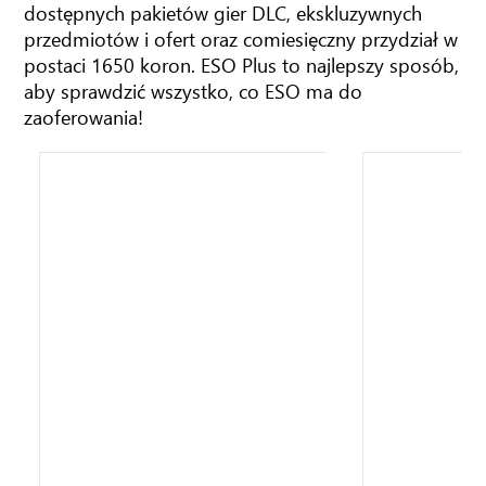
79,99 zł
19,99 zł
Zapisz 60,00 zł
Sprzedawano w cenie 19,99 zł w ciągu ostatnich 30 dni
KUP TERAZ
DODAJ DO LISTY ŻYCZEŃ
ESO Plus