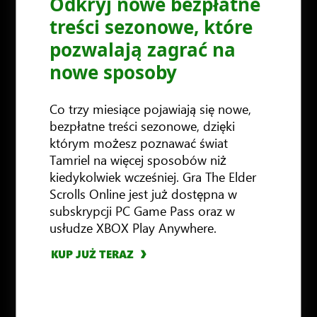
Odkryj nowe bezpłatne
treści sezonowe, które
pozwalają zagrać na
nowe sposoby
Co trzy miesiące pojawiają się nowe,
bezpłatne treści sezonowe, dzięki
którym możesz poznawać świat
Tamriel na więcej sposobów niż
kiedykolwiek wcześniej. Gra The Elder
ZOBACZ SZCZEGÓŁY
Scrolls Online jest już dostępna w
subskrypcji PC Game Pass oraz w
KUP JUŻ TERAZ
KUP JUŻ TERAZ
usłudze XBOX Play Anywhere.
KUP JUŻ TERAZ
ZOBACZ SZCZEGÓŁY
KUP JUŻ TERAZ
KUP JUŻ TERAZ
KUP JUŻ TERAZ
KUP JUŻ TERAZ