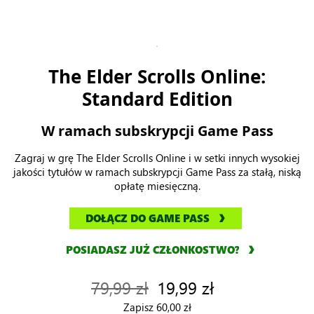
Dzięki przepustce 2025 Content Pass zyskujesz cztery nowe
aktualizacje zawartości oraz wyjątkowe wydarzenie w grze,
jakiego dotąd jeszcze nie było.
259,99 zł
207,99 zł z XBOX Game Pass
KUP TERAZ
DODAJ DO LISTY ŻYCZEŃ