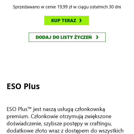
The Elder Scrolls Online:
Standard Edition
W ramach subskrypcji Game Pass
Zagraj w grę The Elder Scrolls Online i w setki innych wysokiej
jakości tytułów w ramach subskrypcji Game Pass za stałą, niską
opłatę miesięczną.
DOŁĄCZ DO GAME PASS
POSIADASZ JUŻ CZŁONKOSTWO?