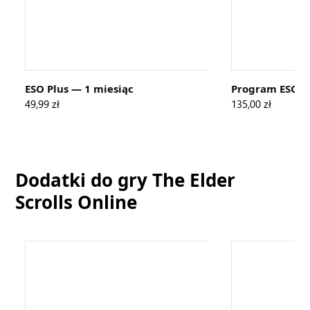
ESO Plus™ jest naszą usługą członkowską
premium. Członkowie otrzymują zwiększone
doświadczenie, szybsze postępy w craftingu,
dodatkowe złoto wraz z dostępem do wszystkich
dostępnych pakietów gier DLC, ekskluzywnych
przedmiotów i ofert oraz comiesięczny przydział w
postaci 1650 koron. ESO Plus to najlepszy sposób,
aby sprawdzić wszystko, co ESO ma do
zaoferowania!