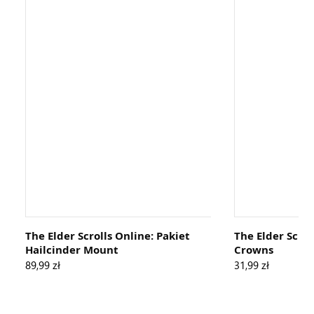
ESO Plus — 1 miesiąc
Program ESO Pl
49,99 zł
135,00 zł
Dodatki do gry The Elder
Scrolls Online