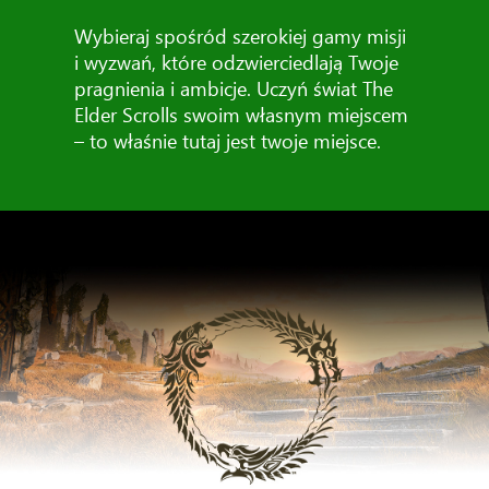
Wybieraj spośród szerokiej gamy misji
i wyzwań, które odzwierciedlają Twoje
pragnienia i ambicje. Uczyń świat The
Elder Scrolls swoim własnym miejscem
– to właśnie tutaj jest twoje miejsce.