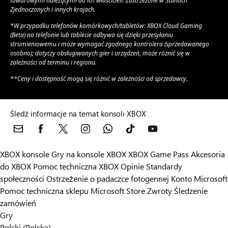
towarowymi należącymi do ich właścicieli. Zastrzeżone w Stanach
Zjednoczonych i innych krajach.
*W przypadku telefonów komórkowych/tabletów: XBOX Cloud Gaming
(Beta) na telefonie lub tablecie odbywa się dzięki przesyłaniu
strumieniowemu i może wymagać zgodnego kontrolera (sprzedawanego
osobno); dotyczy obsługiwanych gier i urządzeń, może różnić się w
zależności od terminu i regionu.
**Ceny i dostępność mogą się różnić w zależności od sprzedawcy.
Śledź informacje na temat konsoli XBOX
XBOX konsole
Gry na konsole XBOX
XBOX Game Pass
Akcesoria
do XBOX
Pomoc techniczna XBOX
Opinie
Standardy
społeczności
Ostrzeżenie o padaczce fotogennej
Konto Microsoft
Pomoc techniczna sklepu Microsoft Store
Zwroty
Śledzenie
zamówień
Gry
Polski (Polska)