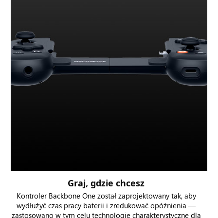
Graj, gdzie chcesz
Kontroler Backbone One został zaprojektowany tak, aby
wydłużyć czas pracy baterii i zredukować opóźnienia —
zastosowano w tym celu technologie charakterystyczne dla