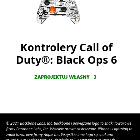
Kontrolery Call of
Duty®: Black Ops 6
ZAPROJEKTUJ WŁASNY
© 2021 Backbone Labs, Inc. Backbone i powiązane loga to znaki towarowe
firmy Backbone Labs, Inc. Wszelkie prawa zastrzeżone. iPhone i Lightning to
znaki towarowe firmy Apple Inc. Wszystkie inne loga są znakami