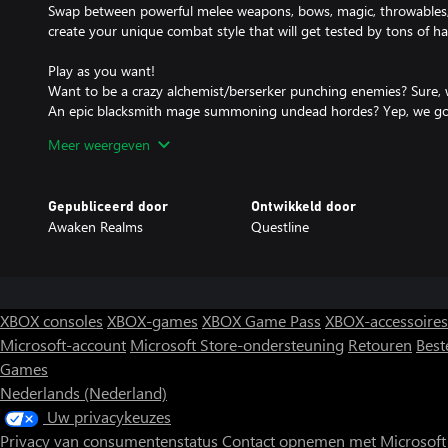
Swap between powerful melee weapons, bows, magic, throwables, 
create your unique combat style that will get tested by tons of 
Play as you want!
Want to be a crazy alchemist/berserker punching enemies? Sure,
An epic blacksmith mage summoning undead hordes? Yep, we go
Unique stealthy archer? No, not this one…
Meer weergeven
… just kidding, obviously. This is THE type of game to go for a ste
Between stats, perks, EQ, and crafting, you can play exactly as yo
Gepubliceerd door
Ontwikkeld door
Dark, but beautiful world
Awaken Realms
Questline
Experience Avalon in 3 totally unique zones:
Misty Horns of the South
Sunken in sun Cuanacht Village
Frozen mountaintops of Forlorn Swords
XBOX consoles
XBOX-games
XBOX Game Pass
XBOX-accessoires
Immerse yourself in the world
Microsoft-account
Microsoft Store-ondersteuning
Retouren
Best
Tons of supporting systems will allow you to fully experience the 
Games
fishing, blacksmithing, alchemy, cooking, mining, farming, hous
Nederlands (Nederland)
Uw privacykeuzes
At night, prepare for Wyrdness
Privacy van consumentenstatus
Contact opnemen met Microsoft