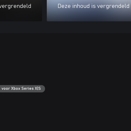
 vergrendeld
Deze inhoud is vergrendeld
 voor Xbox Series X|S