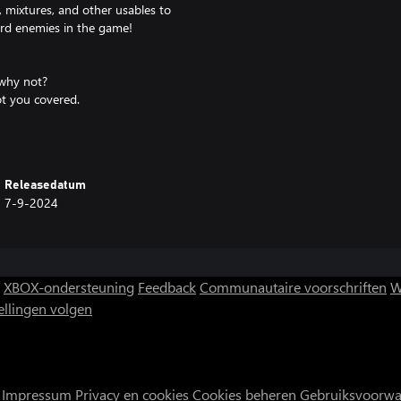
mixtures, and other usables to
hard enemies in the game!
 why not?
t you covered.
alth archer archetype.
u want.
Releasedatum
7-9-2024
XBOX-ondersteuning
Feedback
Communautaire voorschriften
W
ellingen volgen
world of Tainted Grail: sketchbook,
e management, and more!
Impressum
Privacy en cookies
Cookies beheren
Gebruiksvoorw