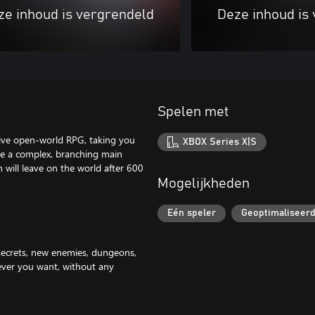
ze inhoud is vergrendeld
Deze inhoud is
Spelen met
ctive open-world RPG, taking you
XBOX Series X|S
nce a complex, branching main
n will leave on the world after 600
Mogelijkheden
Eén speler
Geoptimaliseerd
y secrets, new enemies, dungeons,
ever you want, without any