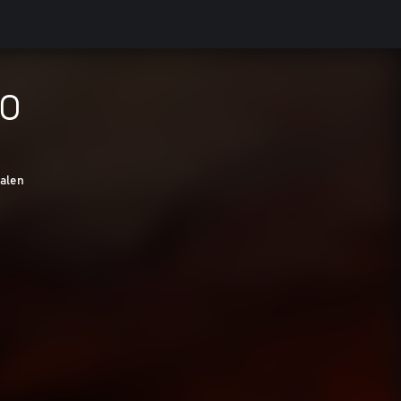
MO
alen