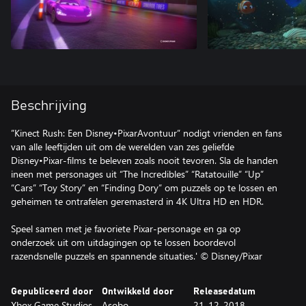
Beschrijving
”Kinect Rush: Een Disney•PixarAvontuur” nodigt vrienden en fans
van alle leeftijden uit om de werelden van zes geliefde
Disney•Pixar-films te beleven zoals nooit tevoren. Sla de handen
ineen met personages uit “The Incredibles” “Ratatouille” “Up”
“Cars” “Toy Story” en “Finding Dory” om puzzels op te lossen en
geheimen te ontrafelen geremasterd in 4K Ultra HD en HDR.
Speel samen met je favoriete Pixar-personage en ga op
onderzoek uit om uitdagingen op te lossen boordevol
razendsnelle puzzels en spannende situaties.' © Disney/Pixar
Gepubliceerd door
Ontwikkeld door
Releasedatum
Xbox Game Studios
Asobo
21-12-2018