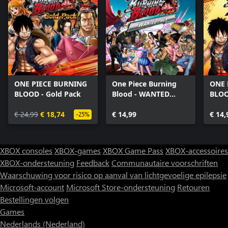
ONE PIECE BURNING
One Piece Burning
ONE 
BLOOD - Gold Pack
Blood - WANTED
BLOO
PACK
Pack
€ 24,99
€ 18,74
€ 14,99
€ 14,
-25%
XBOX consoles
XBOX-games
XBOX Game Pass
XBOX-accessoires
XBOX-ondersteuning
Feedback
Communautaire voorschriften
Waarschuwing voor risico op aanval van lichtgevoelige epilepsie
Microsoft-account
Microsoft Store-ondersteuning
Retouren
Bestellingen volgen
Games
Nederlands (Nederland)