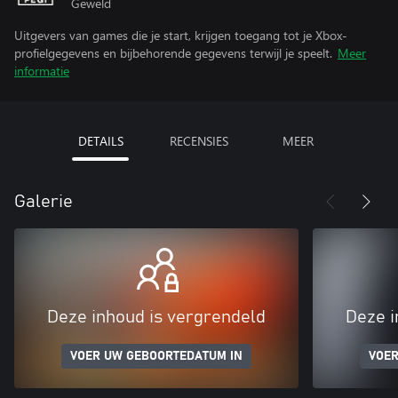
Geweld
Uitgevers van games die je start, krijgen toegang tot je Xbox-
profielgegevens en bijbehorende gegevens terwijl je speelt.
Meer
informatie
DETAILS
RECENSIES
MEER
Galerie
Deze inhoud is vergrendeld
Deze i
VOER UW GEBOORTEDATUM IN
VOER