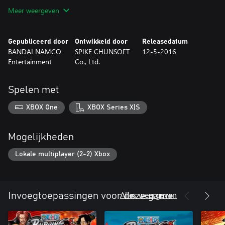
Meer weergeven
Gepubliceerd door
Ontwikkeld door
Releasedatum
BANDAI NAMCO
SPIKE CHUNSOFT
12-5-2016
Entertainment
Co., Ltd.
Spelen met
XBOX One
XBOX Series X|S
Mogelijkheden
Lokale multiplayer (2-2) Xbox
Alles weergeven
Invoegtoepassingen voor deze game