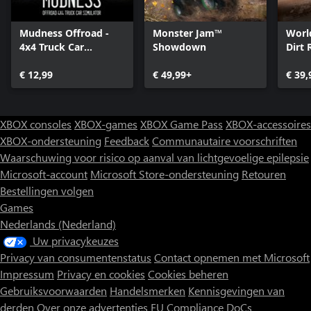
Mudness Offroad -
Monster Jam™
Worl
4x4 Truck Car
Showdown
Dirt 
Simulator
Editi
€ 12,99
€ 49,99+
€ 39,
XBOX consoles
XBOX-games
XBOX Game Pass
XBOX-accessoires
XBOX-ondersteuning
Feedback
Communautaire voorschriften
Waarschuwing voor risico op aanval van lichtgevoelige epilepsie
Microsoft-account
Microsoft Store-ondersteuning
Retouren
Bestellingen volgen
Games
Nederlands (Nederland)
Uw privacykeuzes
Privacy van consumentenstatus
Contact opnemen met Microsoft
Impressum
Privacy en cookies
Cookies beheren
Gebruiksvoorwaarden
Handelsmerken
Kennisgevingen van
derden
Over onze advertenties
EU Compliance DoCs