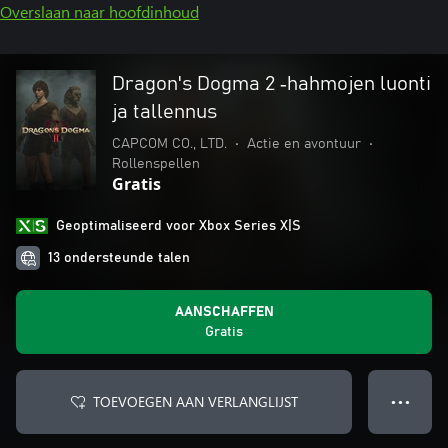
Overslaan naar hoofdinhoud
Dragon's Dogma 2 ‑hahmojen luonti
ja tallennus
CAPCOM CO., LTD.
•
Actie en avontuur
•
Rollenspellen
Gratis
Geoptimaliseerd voor Xbox Series X|S
13 ondersteunde talen
AANSCHAFFEN
Gratis
TOEVOEGEN AAN VERLANGLIJST
● ● ●