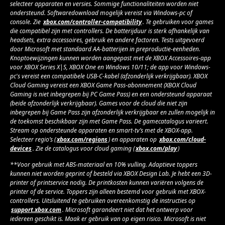
selecteer apparaten en versies. Sommige functionaliteiten worden niet
ondersteund. Softwaredownload mogelijk vereist via Windows-pc of
console. Zie
xbox.com/controller-compatibility
. Te gebruiken voor games
die compatibel zijn met controllers. De batterijduur is sterk afhankelijk van
headsets, extra accessoires, gebruik en andere factoren. Tests uitgevoerd
door Microsoft met standaard AA-batterijen in preproductie-eenheden.
Knoptoewijzingen kunnen worden aangepast met de XBOX Accessoires-app
voor XBOX Series X|S, XBOX One en Windows 10/11; de app voor Windows-
pc's vereist een compatibele USB-C-kabel (afzonderlijk verkrijgbaar). XBOX
Cloud Gaming vereist een XBOX Game Pass-abonnement (XBOX Cloud
Gaming is niet inbegrepen bij PC Game Pass) en een ondersteund apparaat
(beide afzonderlijk verkrijgbaar). Games voor de cloud die niet zijn
inbegrepen bij Game Pass zijn afzonderlijk verkrijgbaar en zullen mogelijk in
de toekomst beschikbaar zijn met Game Pass. De gamecatalogus varieert.
Stream op ondersteunde apparaten en smart-tv’s met de XBOX-app.
Selecteer regio’s (
xbox.com/regions
) en apparaten op
xbox.com/cloud-
devices
. Zie de catalogus voor cloud gaming (
xbox.com/play
)
**Voor gebruik met ABS-materiaal en 10% vulling. Adaptieve toppers
kunnen niet worden geprint of besteld via XBOX Design Lab. Je hebt een 3D-
printer of printservice nodig. De printkosten kunnen variëren volgens de
printer of de service. Toppers zijn alleen bestemd voor gebruik met XBOX-
controllers. Uitsluitend te gebruiken overeenkomstig de instructies op
support.xbox.com
. Microsoft garandeert niet dat het ontwerp voor
iedereen geschikt is. Maak er gebruik van op eigen risico. Microsoft is niet