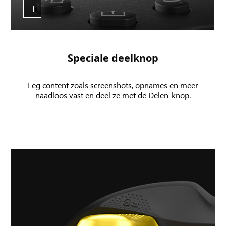
XBOX
draadloze
controller
en
de
Speciale deelknop
gebruikersinterface
voor
Leg content zoals screenshots, opnames en meer
het
naadloos vast en deel ze met de Delen-knop.
maken
van
screenshots
en
gameclips