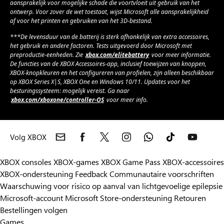
aansprakelijk voor mogelijke schade die voortvloeit uit gebruik van het
ontwerp. Voor zover de wet toestaat, wijst Microsoft alle aansprakelijkheid
af voor het printen en gebruiken van het 3D-bestand.
***De levensduur van de batterij is sterk afhankelijk van extra accessoires,
het gebruik en andere factoren. Tests uitgevoerd door Microsoft met
preproductie-eenheden. Zie
xbox.com/elitebattery
voor meer informatie.
De functies van de XBOX Accessoires-app, inclusief toewijzen van knoppen,
XBOX-knopkleuren en het configureren van profielen, zijn alleen beschikbaar
op XBOX Series X|S, XBOX One en Windows 10/11. Updates voor het
besturingssysteem: mogelijk vereist. Ga naar
xbox.com/xboxone/controller-OS
voor meer info.
Volg XBOX
XBOX consoles
XBOX-games
XBOX Game Pass
XBOX-accessoires
XBOX-ondersteuning
Feedback
Communautaire voorschriften
Waarschuwing voor risico op aanval van lichtgevoelige epilepsie
Microsoft-account
Microsoft Store-ondersteuning
Retouren
Bestellingen volgen
Games