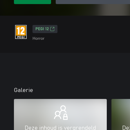
PEGI 12
Horror
Galerie
Deze inhoud is vergrendeld
De