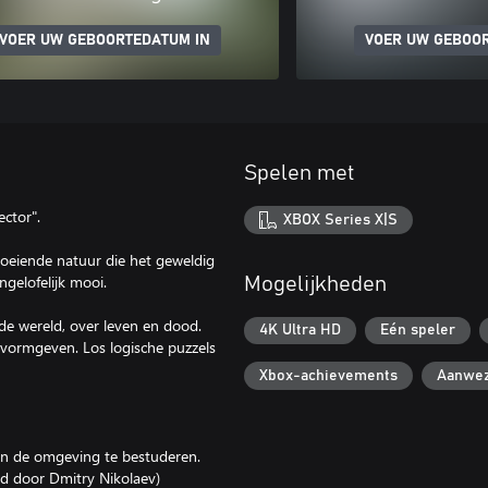
VOER UW GEBOORTEDATUM IN
VOER UW GEBOO
Spelen met
ctor".
XBOX Series X|S
loeiende natuur die het geweldig
gelofelijk mooi.
Mogelijkheden
n de wereld, over leven en dood.
4K Ultra HD
Eén speler
 vormgeven. Los logische puzzels
Xbox-achievements
Aanwez
s en de omgeving te bestuderen.
d door Dmitry Nikolaev)