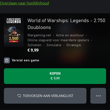
Overslaan naar hoofdinhoud
World of Warships: Legends - 2.750
Doubloons
Wargaming.net
•
Actie en avontuur
•
Online slagveld voor meerdere spelers
•
Schieten
•
Simulatie
•
Strategie
€ 9,99
Vereist een game
KOPEN
€ 9,99
TOEVOEGEN AAN VERLANGLIJST
● ● ●