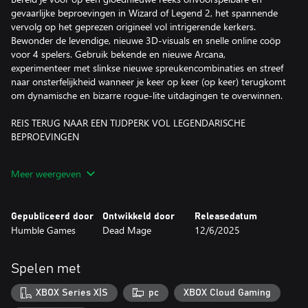
gevaarlijke beproevingen in Wizard of Legend 2, het spannende
vervolg op het geprezen origineel vol intrigerende kerkers.
Bewonder de levendige, nieuwe 3D-visuals en snelle online coöp
voor 4 spelers. Gebruik bekende en nieuwe Arcana,
experimenteer met slinkse nieuwe spreukencombinaties en streef
naar onsterfelijkheid wanneer je keer op keer (op keer) terugkomt
om dynamische en bizarre rogue-lite uitdagingen te overwinnen.
REIS TERUG NAAR EEN TIJDPERK VOL LEGENDARISCHE
BEPROEVINGEN
Stel je toverkracht op de proef in de Floating Lands tijdens
Meer weergeven
veranderlijke beproeving voor tovenaars die in het leven is
geroepen door Hieronymus, de oppertovenaar van Lanova, om
een waardige opvolger te vinden. Maak kennis de opmerkelijke
Gepubliceerd door
Ontwikkeld door
Releasedatum
en krachtige leden van de tovenaarsraad die je beproevingen
Humble Games
Dead Mage
12/6/2025
overzien en je onderweg zullen begeleiden, maar die je ook op
het verkeerde been kunnen zetten.
Spelen met
ONTKETEN JE ARCANA
XBOX Series X|S
pc
XBOX Cloud Gaming
Beheers de krachten van bekende en nieuwe Arcana: aanvallen