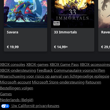
je volgende stap. Elke beproeving brengt je dichter bij de titel van
Wizard of Legend!
Savara
33 Immortals
Rave
€ 19,99
€ 14,99+
€ 29,
XBOX consoles
XBOX-games
XBOX Game Pass
XBOX-accessoires
XBOX-ondersteuning
Feedback
Communautaire voorschriften
Waarschuwing voor risico op aanval van lichtgevoelige epilepsie
Microsoft-account
Microsoft Store-ondersteuning
Retouren
Bestellingen volgen
Games
Nederlands (België)
Uw Californië privacykeuzes