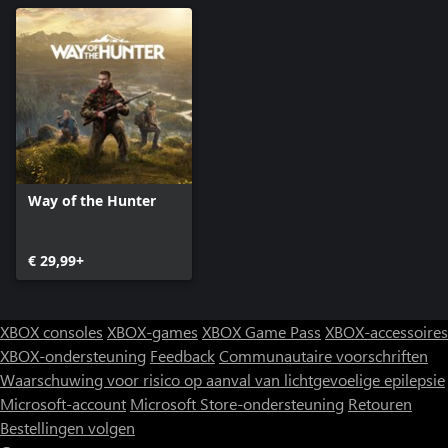
dichtbij in je vizier hebt, het moderne precisiegeweer domineert
alle doelwitten voor je. Precisie is de standaard.
Kaliber: .338 Lapua Magnum
Way of the Hunter
€ 29,99+
XBOX consoles
XBOX-games
XBOX Game Pass
XBOX-accessoires
XBOX-ondersteuning
Feedback
Communautaire voorschriften
Waarschuwing voor risico op aanval van lichtgevoelige epilepsie
Microsoft-account
Microsoft Store-ondersteuning
Retouren
Bestellingen volgen