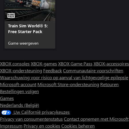
Train Sim World® 5:
Free Starter Pack
Game weergeven
XBOX consoles
XBOX-games
XBOX Game Pass
XBOX-accessoires
XBOX-ondersteuning
Feedback
Communautaire voorschriften
Waarschuwing voor risico op aanval van lichtgevoelige epilepsie
Microsoft-account
Microsoft Store-ondersteuning
Retouren
Bestellingen volgen
Games
Nederlands (België)
Uw Californië privacykeuzes
Privacy van consumentenstatus
Contact opnemen met Microsoft
Impressum
Privacy en cookies
Cookies beheren