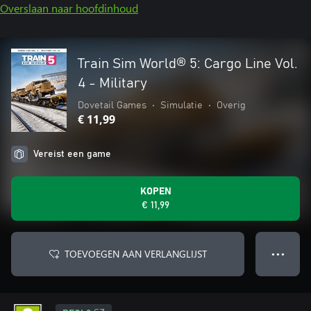
Overslaan naar hoofdinhoud
Train Sim World® 5: Cargo Line Vol.
4 - Military
Dovetail Games
•
Simulatie
•
Overig
€ 11,99
Vereist een game
KOPEN
€ 11,99
TOEVOEGEN AAN VERLANGLIJST
● ● ●