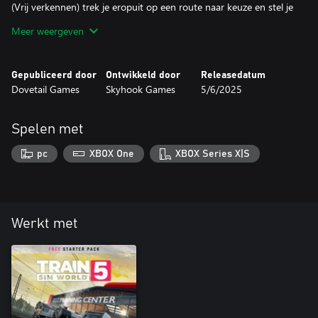
(Vrij verkennen) trek je eropuit op een route naar keuze en stel je
je vloot locomotieven op de proef met de essentiële stroom van
Meer weergeven
geheime defensievracht.
Opmerking: er worden geen wapens of conflicten weergegeven
Gepubliceerd door
Ontwikkeld door
Releasedatum
of genoemd in het spel.
Dovetail Games
Skyhook Games
5/6/2025
Spelen met
pc
XBOX One
XBOX Series X|S
Werkt met