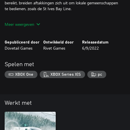
bereikt, breiden aftakkingen zich uit om lokale gemeenschappen
te bedienen, zoals de St Ives Bay Line.
Aan jou de taak om de leiding te nemen over de verschillende
Meer weergeven
diensten op deze schilderachtige route. Vervoer passagiers over
het platteland van Cornwall op lokale diensten en pendel heen en
weer over de St Ives-tak met de Regional Railways BR Class
Gepubliceerd door
Ontwikkeld door
Releasedatum
150/2. Of ga de uitdaging aan van vrachtvervoer over de heuvels
Dovetail Games
Rivet Games
6/9/2022
met de BR Class 37/5.
Spelen met
XBOX One
XBOX Series X|S
pc
Werkt met