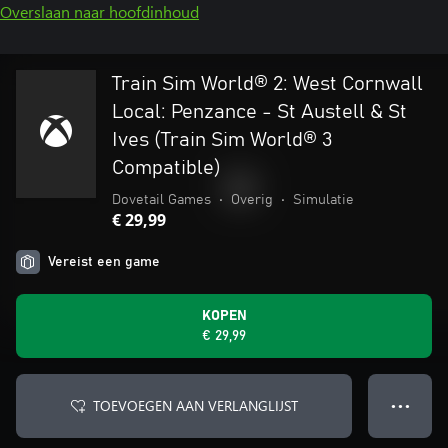
Overslaan naar hoofdinhoud
Train Sim World® 2: West Cornwall
Local: Penzance - St Austell & St
Ives (Train Sim World® 3
Compatible)
Dovetail Games
•
Overig
•
Simulatie
€ 29,99
Vereist een game
KOPEN
€ 29,99
TOEVOEGEN AAN VERLANGLIJST
● ● ●