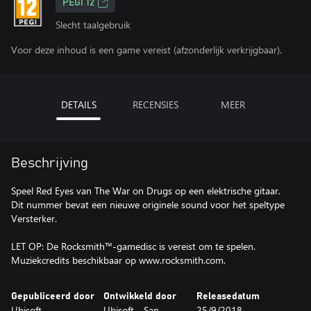
PEGI 12
Slecht taalgebruik
Voor deze inhoud is een game vereist (afzonderlijk verkrijgbaar).
DETAILS
RECENSIES
MEER
Beschrijving
Speel Red Eyes van The War on Drugs op een elektrische gitaar.
Dit nummer bevat een nieuwe originele sound voor het speltype
Versterker.
LET OP: De Rocksmith™-gamedisc is vereist om te spelen.
Muziekcredits beschikbaar op www.rocksmith.com.
Gepubliceerd door
Ontwikkeld door
Releasedatum
Ubisoft
Ubisoft - San
25/9/2018