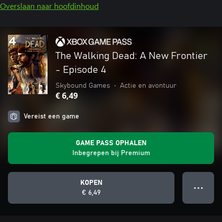
Overslaan naar hoofdinhoud
The Walking Dead: A New Frontier
- Episode 4
Skybound Games
•
Actie en avontuur
€ 6,49
Vereist een game
GAME PASS OPHALEN
Inbegrepen bij Premium
KOPEN
● ● ●
€ 6,49