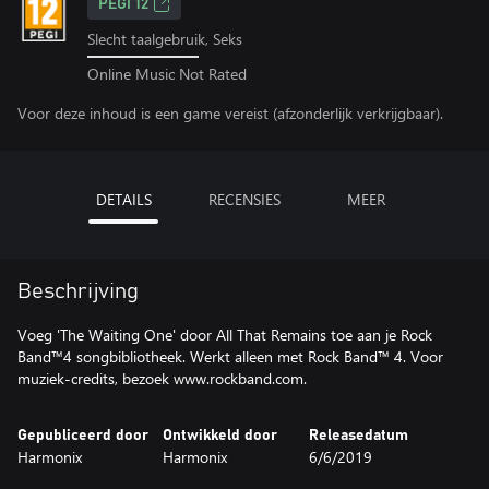
PEGI 12
Slecht taalgebruik, Seks
Online Music Not Rated
Voor deze inhoud is een game vereist (afzonderlijk verkrijgbaar).
DETAILS
RECENSIES
MEER
Beschrijving
Voeg 'The Waiting One' door All That Remains toe aan je Rock
Band™4 songbibliotheek. Werkt alleen met Rock Band™ 4. Voor
muziek-credits, bezoek www.rockband.com.
Gepubliceerd door
Ontwikkeld door
Releasedatum
Harmonix
Harmonix
6/6/2019