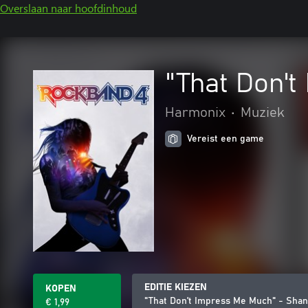
Overslaan naar hoofdinhoud
"That Don't
Harmonix
•
Muziek
Vereist een game
EDITIE KIEZEN
KOPEN
"That Don't Impress Me Much" - Shan
€ 1,99