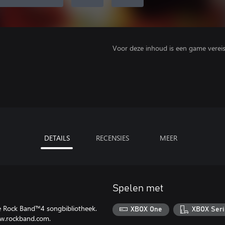
Voor deze inhoud is een game vereist 
DETAILS
RECENSIES
MEER
Spelen met
e Rock Band™4 songbibliotheek.
XBOX One
XBOX Seri
ww.rockband.com.