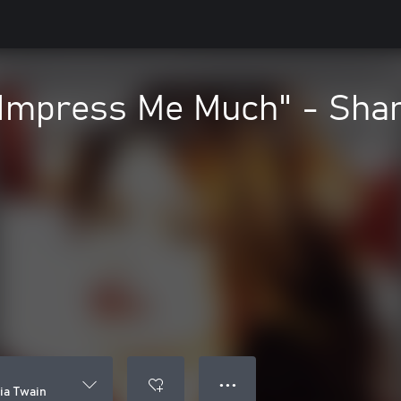
 Impress Me Much" - Sha
● ● ●
ia Twain