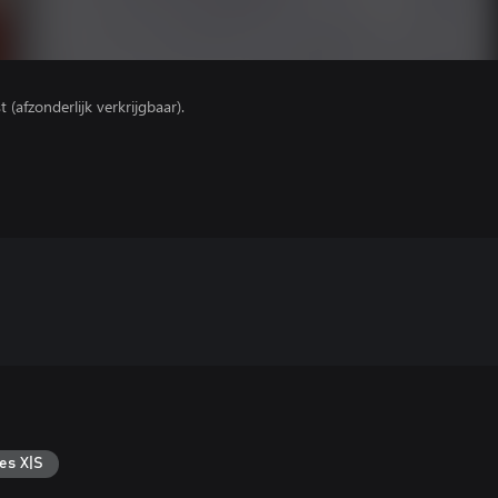
(afzonderlijk verkrijgbaar).
es X|S