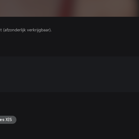
(afzonderlijk verkrijgbaar).
es X|S