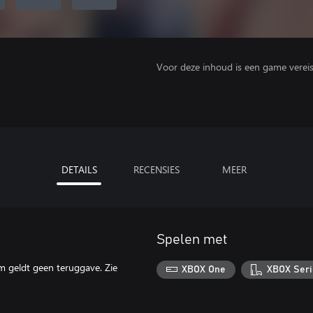
Voor deze inhoud is een game vereist 
DETAILS
RECENSIES
MEER
Spelen met
m geldt geen teruggave. Zie
XBOX One
XBOX Seri