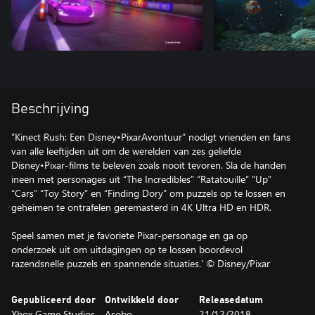
Beschrijving
”Kinect Rush: Een Disney•PixarAvontuur” nodigt vrienden en fans
van alle leeftijden uit om de werelden van zes geliefde
Disney•Pixar-films te beleven zoals nooit tevoren. Sla de handen
ineen met personages uit “The Incredibles” “Ratatouille” “Up”
“Cars” “Toy Story” en “Finding Dory” om puzzels op te lossen en
geheimen te ontrafelen geremasterd in 4K Ultra HD en HDR.
Speel samen met je favoriete Pixar-personage en ga op
onderzoek uit om uitdagingen op te lossen boordevol
razendsnelle puzzels en spannende situaties.' © Disney/Pixar
Gepubliceerd door
Ontwikkeld door
Releasedatum
Xbox Game Studios
Asobo
21/12/2018