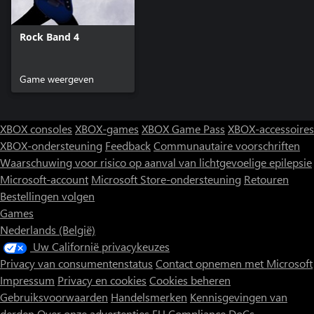
Rock Band 4
Game weergeven
XBOX consoles
XBOX-games
XBOX Game Pass
XBOX-accessoires
XBOX-ondersteuning
Feedback
Communautaire voorschriften
Waarschuwing voor risico op aanval van lichtgevoelige epilepsie
Microsoft-account
Microsoft Store-ondersteuning
Retouren
Bestellingen volgen
Games
Nederlands (België)
Uw Californië privacykeuzes
Privacy van consumentenstatus
Contact opnemen met Microsoft
Impressum
Privacy en cookies
Cookies beheren
Gebruiksvoorwaarden
Handelsmerken
Kennisgevingen van
derden
Over onze advertenties
EU Compliance DoCs