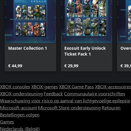
Master Collection 1
Exosuit Early Unlock
Overd
Ticket Pack 1
€ 44,99
€ 29,99
€ 39,
XBOX consoles
XBOX-games
XBOX Game Pass
XBOX-accessoires
XBOX-ondersteuning
Feedback
Communautaire voorschriften
Waarschuwing voor risico op aanval van lichtgevoelige epilepsie
Microsoft-account
Microsoft Store-ondersteuning
Retouren
Bestellingen volgen
Games
Nederlands (België)