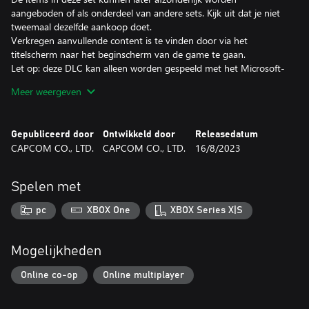
aangeboden of als onderdeel van andere sets. Kijk uit dat je niet
tweemaal dezelfde aankoop doet.
Verkregen aanvullende content is te vinden door via het
titelscherm naar het beginscherm van de game te gaan.
Let op: deze DLC kan alleen worden gespeeld met het Microsoft-
account waarmee de DLC gekocht is. Zelfs als je de organisator
Meer weergeven
van een gezinsgroep bent, zullen leden van de gezinsgroep de
DLC niet ontvangen.
Gepubliceerd door
Ontwikkeld door
Releasedatum
CAPCOM CO., LTD.
CAPCOM CO., LTD.
16/8/2023
Spelen met
pc
XBOX One
XBOX Series X|S
Mogelijkheden
Online co-op
Online multiplayer