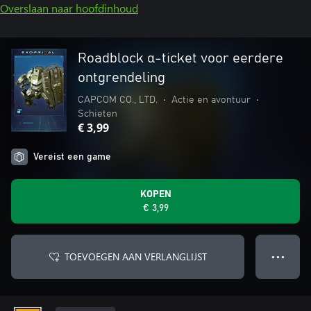
Overslaan naar hoofdinhoud
Roadblock α-ticket voor eerdere
ontgrendeling
CAPCOM CO., LTD.
•
Actie en avontuur
•
Schieten
€ 3,99
Vereist een game
KOPEN
€ 3,99
TOEVOEGEN AAN VERLANGLIJST
● ● ●